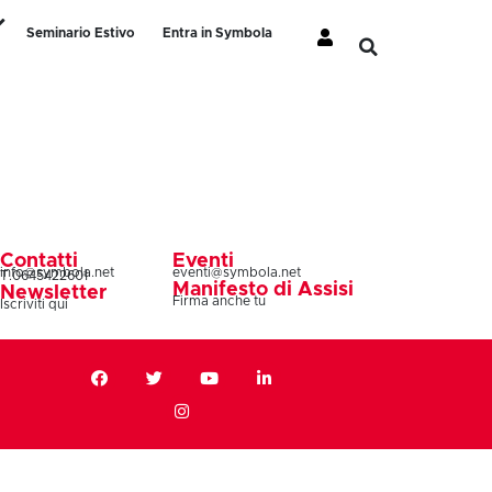
Seminario Estivo
Entra in Symbola
Contatti
Eventi
info@symbola.net
eventi@symbola.net
T.0645422601
Manifesto di Assisi
Newsletter
Firma anche tu
Iscriviti qui