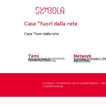
Case “fuori dalla rete
Case "fuori dalla rete
Temi
Network
Innovazione & Sostenibilità
Comitato Promotori (54
Design & Cultura
Comitato Scientifico (73
Coesione & Reti
Soci (160)
Territori & Comunità
Autori (106)
Partner (139)
Symbola – Fondazione per le qualità italiane – Via 
n°08180541008