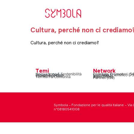
Cultura, perché non ci crediamo
Cultura, perché non ci crediamo?
Temi
Network
Innovazione & Sostenibilità
Comitato Promotori (54
Design & Cultura
Comitato Scientifico (73
Coesione & Reti
Soci (160)
Territori & Comunità
Autori (106)
Partner (139)
Symbola – Fondazione per le qualità italiane – Via 
n°08180541008