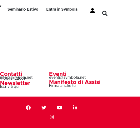
Seminario Estivo
Entra in Symbola
Contatti
Eventi
info@symbola.net
eventi@symbola.net
T.0645422601
Manifesto di Assisi
Newsletter
Firma anche tu
Iscriviti qui