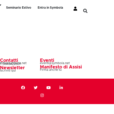
Seminario Estivo
Entra in Symbola
Contatti
Eventi
info@symbola.net
eventi@symbola.net
T.0645422601
Manifesto di Assisi
Newsletter
Firma anche tu
Iscriviti qui