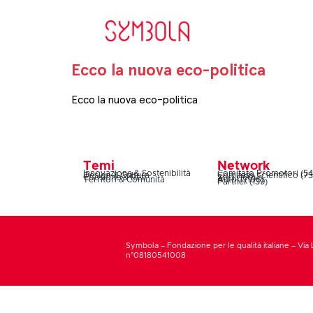
Ecco la nuova eco-politica
Ecco la nuova eco-politica
Temi
Network
Innovazione & Sostenibilità
Comitato Promotori (54
Design & Cultura
Comitato Scientifico (73
Coesione & Reti
Soci (160)
Territori & Comunità
Autori (106)
Partner (139)
Symbola – Fondazione per le qualità italiane – Via 
n°08180541008