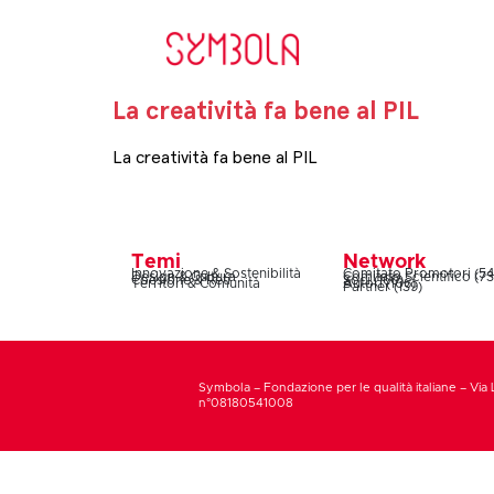
La creatività fa bene al PIL
La creatività fa bene al PIL
Temi
Network
Innovazione & Sostenibilità
Comitato Promotori (54
Design & Cultura
Comitato Scientifico (73
Coesione & Reti
Soci (160)
Territori & Comunità
Autori (106)
Partner (139)
Symbola – Fondazione per le qualità italiane – Via 
n°08180541008