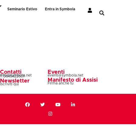
Seminario Estivo
Entra in Symbola
Contatti
Eventi
info@symbola.net
eventi@symbola.net
T.0645422601
Manifesto di Assisi
Newsletter
Firma anche tu
Iscriviti qui