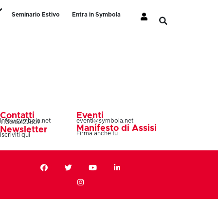
Seminario Estivo
Entra in Symbola
Contatti
Eventi
info@symbola.net
eventi@symbola.net
T.0645422601
Manifesto di Assisi
Newsletter
Firma anche tu
Iscriviti qui