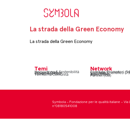
La strada della Green Economy
La strada della Green Economy
Temi
Network
Innovazione & Sostenibilità
Comitato Promotori (54
Design & Cultura
Comitato Scientifico (73
Coesione & Reti
Soci (160)
Territori & Comunità
Autori (106)
Partner (139)
Symbola – Fondazione per le qualità italiane – Via 
n°08180541008