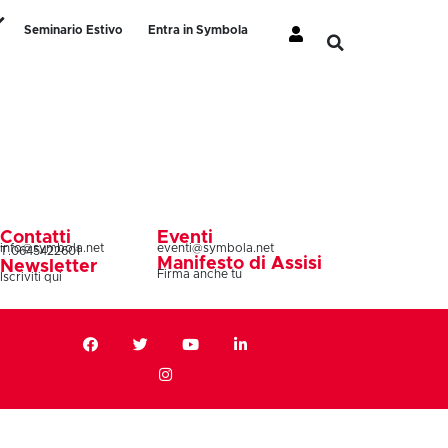
Seminario Estivo
Entra in Symbola
Contatti
Eventi
info@symbola.net
eventi@symbola.net
T.0645422601
Manifesto di Assisi
Newsletter
Firma anche tu
Iscriviti qui