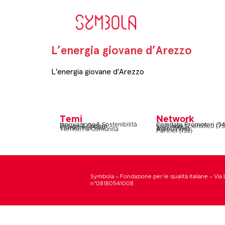
L’energia giovane d’Arezzo
L'energia giovane d'Arezzo
Temi
Network
Innovazione & Sostenibilità
Comitato Promotori (54
Design & Cultura
Comitato Scientifico (73
Coesione & Reti
Soci (160)
Territori & Comunità
Autori (106)
Partner (139)
Symbola – Fondazione per le qualità italiane – Via 
n°08180541008