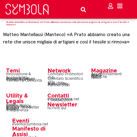
Matteo Mantellassi (Manteco) «A Prato abbiamo creato una rete che unisce migliaia di artigiani e così il tessile si
rinnova»
Matteo Mantellassi (Manteco) «A Prato abbiamo creato una
rete che unisce migliaia di artigiani e così il tessile si rinnova»
Temi
Network
Magazine
Innovazione &
Comitato Promotori
Approfondimenti
Snack
Storie
Rubriche
Sostenibilità
(54)
News
Design & Cultura
Comitato Scientifico
Coesione & Reti
Territori & Comunità
(73)
Soci (160)
Autori (106)
Partner (139)
Utility &
Contatti
info@symbola.net
T.0645422601
Legals
Newsletter
Team
Cookie Policy
Privacy Policy
Privacy Newsletter
Iscriviti qui
Statuto
Bilanci
Trasparenza
Eventi
eventi@symbola.net
Manifesto di
Assisi