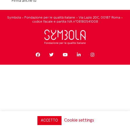
Firma anche tu
Symbola – Fondazione per le qualità italiane – Via Lazio 20C, 00187 Roma –
codice fiscale e partita IVA n°08180541008
Cookie settings
ACCETTO