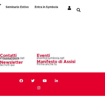
Seminario Estivo
Entra in Symbola
Contatti
Eventi
info@symbola.net
eventi@symbola.net
T.0645422601
Manifesto di Assisi
Newsletter
Firma anche tu
Iscriviti qui