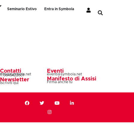
Seminario Estivo
Entra in Symbola
Contatti
Eventi
info@symbola.net
eventi@symbola.net
T.0645422601
Manifesto di Assisi
Newsletter
Firma anche tu
Iscriviti qui