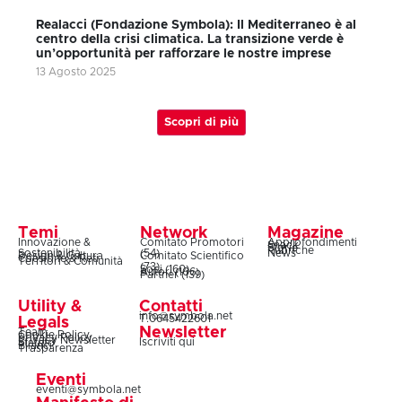
Realacci (Fondazione Symbola): Il Mediterraneo è al
centro della crisi climatica. La transizione verde è
un’opportunità per rafforzare le nostre imprese
13 Agosto 2025
Scopri di più
Temi
Network
Magazine
Innovazione &
Comitato Promotori
Approfondimenti
Snack
Storie
Rubriche
Sostenibilità
(54)
News
Design & Cultura
Comitato Scientifico
Coesione & Reti
Territori & Comunità
(73)
Soci (160)
Autori (106)
Partner (139)
Utility &
Contatti
info@symbola.net
T.0645422601
Legals
Newsletter
Team
Cookie Policy
Privacy Policy
Privacy Newsletter
Iscriviti qui
Statuto
Bilanci
Trasparenza
Eventi
eventi@symbola.net