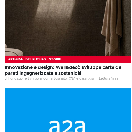
ARTIGIANI DEL FUTURO
STORIE
Innovazione e design: Wall&decò sviluppa carte da
parati ingegnerizzate e sostenibili
di Fondazione Symbola, Confartigianato, CNA e Casartigiani
|
Lettura
1
min.