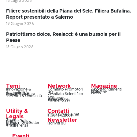
16 Luglio 2026
Filiere sostenibili della Piana del Sele. Filiera Bufalina.
Report presentato a Salerno
19 Giugno 2026
Patriottismo dolce, Realacci: è una bussola per il
Paese
13 Giugno 2026
Temi
Network
Magazine
Innovazione &
Comitato Promotori
Approfondimenti
Snack
Storie
Rubriche
Sostenibilità
(54)
News
Design & Cultura
Comitato Scientifico
Coesione & Reti
Territori & Comunità
(73)
Soci (160)
Autori (106)
Partner (139)
Utility &
Contatti
info@symbola.net
T.0645422601
Legals
Newsletter
Team
Cookie Policy
Privacy Policy
Privacy Newsletter
Iscriviti qui
Statuto
Bilanci
Trasparenza
Eventi