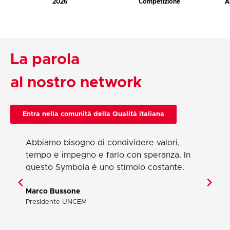
2026
Competizione
A
2026
A
La parola
al nostro network
Entra nella comunità della Qualità italiana
Abbiamo bisogno di condividere valori,
tempo e impegno e farlo con speranza. In
questo Symbola è uno stimolo costante.
Marco Bussone
Presidente UNCEM