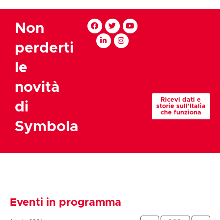
Non
perderti
le
novità
Ricevi dati e
di
storie sull’Italia
che funziona
Symbola
Eventi in programma