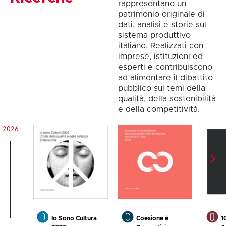
rappresentano un
patrimonio originale di
dati, analisi e storie sul
sistema produttivo
italiano. Realizzati con
imprese, istituzioni ed
esperti e contribuiscono
ad alimentare il dibattito
pubblico sui temi della
qualità, della sostenibilità
e della competitività.
2026
Io Sono Cultura
Coesione è
1