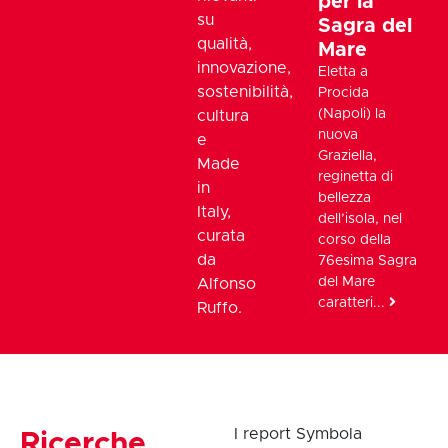
per la
su
Sagra del
qualità,
Mare
innovazione,
Eletta a
sostenibilità,
Procida
(Napoli) la
cultura
nuova
e
Graziella,
Made
reginetta di
in
bellezza
Italy,
dell’isola, nel
curata
corso della
da
76esima Sagra
del Mare
Alfonso
caratteri...
Ruffo.
I report Symbola
Ricerche