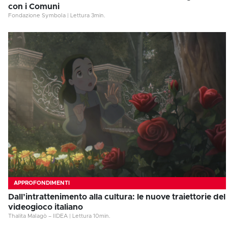
con i Comuni
Fondazione Symbola
|
Lettura
3
min.
APPROFONDIMENTI
Dall’intrattenimento alla cultura: le nuove traiettorie del
videogioco italiano
Thalita Malagò – IIDEA
|
Lettura
10
min.