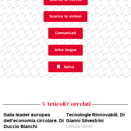
Scarica la sintesi
Comunicati
Altre lingue
Salva
5
Articoli Correlati
Italia leader europea
Tecnologie Rinnovabili. Di
dell’economia circolare. Di
Gianni Silvestrini
G
Duccio Bianchi
l
Lettura
14
min.