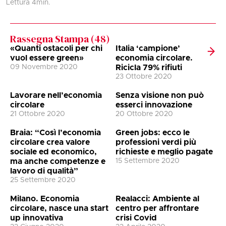
Lettura
4
min.
L
Rassegna Stampa (
48
)
«Quanti ostacoli per chi
Italia ‘campione’
vuol essere green»
economia circolare.
09 Novembre 2020
Ricicla 79% rifiuti
23 Ottobre 2020
Lavorare nell’economia
Senza visione non può
circolare
esserci innovazione
21 Ottobre 2020
20 Ottobre 2020
Braia: “Così l’economia
Green jobs: ecco le
circolare crea valore
professioni verdi più
sociale ed economico,
richieste e meglio pagate
ma anche competenze e
15 Settembre 2020
lavoro di qualità”
25 Settembre 2020
Milano. Economia
Realacci: Ambiente al
circolare, nasce una start
centro per affrontare
up innovativa
crisi Covid