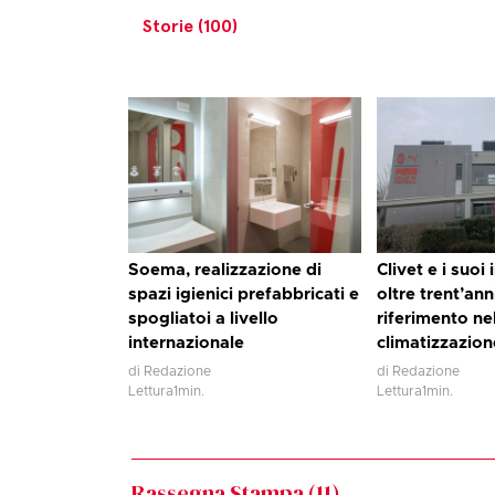
Storie (100)
Soema, realizzazione di
Clivet e i suoi
spazi igienici prefabbricati e
oltre trent’ann
spogliatoi a livello
riferimento ne
internazionale
climatizzazion
di Redazione
di Redazione
Lettura
1
min.
Lettura
1
min.
Rassegna Stampa (
11
)