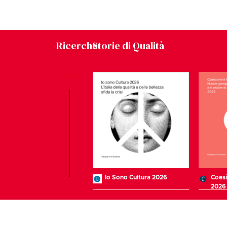
Ricerche
Storie di Qualità
2026
Io Sono Cultura 2026
Coes
2026