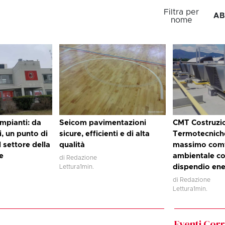
Filtra per
A
B
nome
 impianti: da
Seicom pavimentazioni
CMT Costruzi
i, un punto di
sicure, efficienti e di alta
Termotecniche
l settore della
qualità
massimo com
e
ambientale co
di Redazione
dispendio ene
Lettura
1
min.
di Redazione
Lettura
1
min.
Eventi Corre