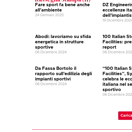
Fare sport fa bene anche
DZ Engineerin
all’ambiente
eccellenze ita
24 Gennaio 2025
dell’impiantis
19 Dicembre 202
Abodi: lavoriamo su sfida
100 Italian S
energetica in strutture
Facilities: pr
sportive
report
06 Dicembre 2024
06 Dicembre 20
Da Fassa Bortolo il
“100 Italian 
rapporto sull’edilizia degli
Facilities”, 
impianti sportivi
celebra le ec
06 Dicembre 2024
italiana nel s
sportivo
06 Dicembre 20
Carica