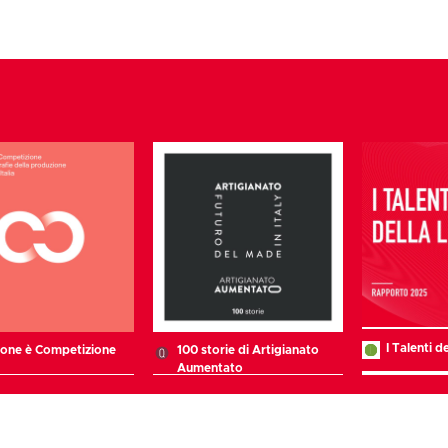
I Talenti 
ione è Competizione
100 storie di Artigianato
Aumentato