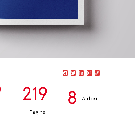
Facebook
Twitter
LinkedIn
Copy
Link
0
219
8
Autori
Pagine