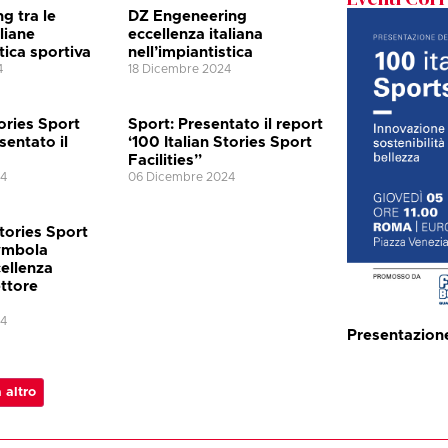
g tra le
DZ Engeneering
liane
eccellenza italiana
tica sportiva
nell’impiantistica
4
18 Dicembre 2024
tories Sport
Sport: Presentato il report
esentato il
‘100 Italian Stories Sport
Facilities”
24
06 Dicembre 2024
Stories Sport
Symbola
cellenza
ettore
24
Presentazione 
 altro