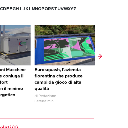
C
D
E
F
G
H
I
J
K
L
M
N
O
P
Q
R
S
T
U
V
W
X
Y
Z
oni Macchine
Eurosquash, l’azienda
Gli intasi eco
 coniuga il
fiorentina che produce
superfici sport
fort
campi da gioco di alta
Projectt tutel
n il minimo
qualità
degli atleti
rgetico
di Redazione
di Redazione
Lettura
1
min.
Lettura
1
min.
lati (
1
)