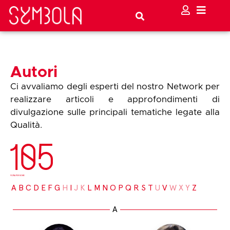
Autori
Ci avvaliamo degli esperti del nostro Network per
realizzare articoli e approfondimenti di
divulgazione sulle principali tematiche legate alla
Qualità.
105
FILTRA PER NOME
A
B
C
D
E
F
G
H
I
J
K
L
M
N
O
P
Q
R
S
T
U
V
W
X
Y
Z
A