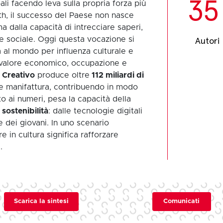
35
bali facendo leva sulla propria forza più
ith, il successo del Paese non nasce
a dalla capacità di intrecciare saperi,
e sociale. Oggi questa vocazione si
Autori
a al mondo per influenza culturale e
 valore economico, occupazione e
 Creativo
produce oltre
112 miliardi di
i e manifattura, contribuendo in modo
o ai numeri, pesa la capacità della
e
sostenibilità
: dalle tecnologie digitali
e dei giovani. In uno scenario
 in cultura significa rafforzare
.
Scarica la sintesi
Comunicati