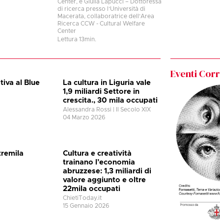
Center, e Giulia Lapucci – Dottoressa
di ricerca presso l’Università di
Macerata, collaboratrice dell’Area
Ricerca CCW - Cultural Welfare
Center
Lettura
13
min.
Eventi Corre
tiva al Blue
La cultura in Liguria vale
1,9 miliardi Settore in
crescita., 30 mila occupati
Alessandra Rossi | Il Secolo XIX
04 Marzo 2026
tremila
Cultura e creatività
trainano l’economia
abruzzese: 1,3 miliardi di
valore aggiunto e oltre
22mila occupati
ChietiToday.it
15 Gennaio 2026