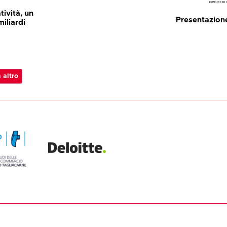
tività, un
Presentazion
miliardi
 altro