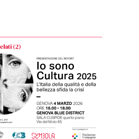
lati (
2
)