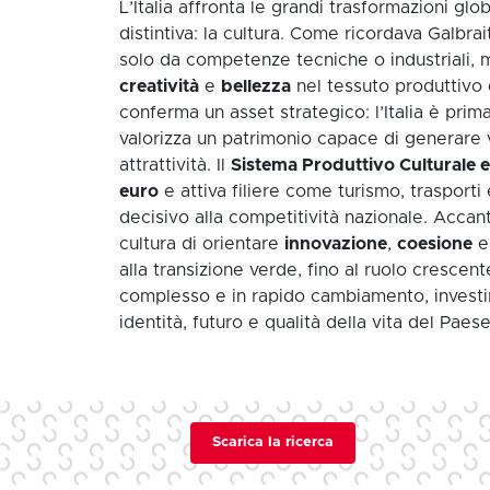
L’Italia affronta le grandi trasformazioni glo
distintiva: la cultura. Come ricordava Galbra
solo da competenze tecniche o industriali, m
creatività
e
bellezza
nel tessuto produttivo 
conferma un asset strategico: l’Italia è prim
valorizza un patrimonio capace di generare
attrattività. Il
Sistema Produttivo Culturale e
euro
e attiva filiere come turismo, trasport
decisivo alla competitività nazionale. Accant
cultura di orientare
innovazione
,
coesione
alla transizione verde, fino al ruolo crescent
complesso e in rapido cambiamento, investire
identità, futuro e qualità della vita del Paese
Scarica la ricerca