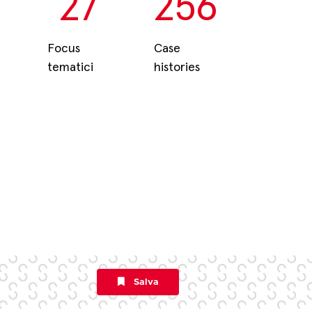
27
256
Focus
Case
tematici
histories
Salva