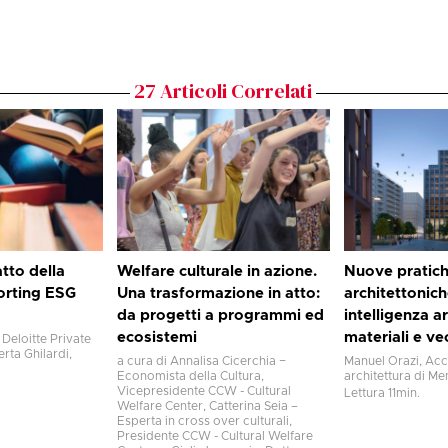
27
Articoli Correlati
tto della
Welfare culturale in azione.
Nuove pratic
porting ESG
Una trasformazione in atto:
architettonich
da progetti a programmi ed
intelligenza ar
ecosistemi
materiali e v
 Deloitte Private
erta Ghilardi,
a cura di Annalisa Cicerchia −
Manuel Orazi, Ac
Economista della Cultura,
architettura di Me
Vicepresidente CCW - Cultural
Lettura
11
min.
Welfare Center, Catterina Seia –
Esperta in cross over culturali,
Presidente CCW - Cultural Welfare