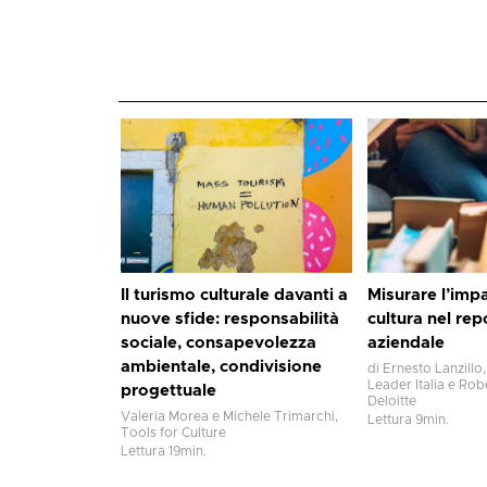
Il turismo culturale davanti a
Misurare l’impa
nuove sfide: responsabilità
cultura nel re
sociale, consapevolezza
aziendale
ambientale, condivisione
di Ernesto Lanzillo,
Leader Italia e Rob
progettuale
Deloitte
Valeria Morea e Michele Trimarchi,
Lettura
9
min.
Tools for Culture
Lettura
19
min.