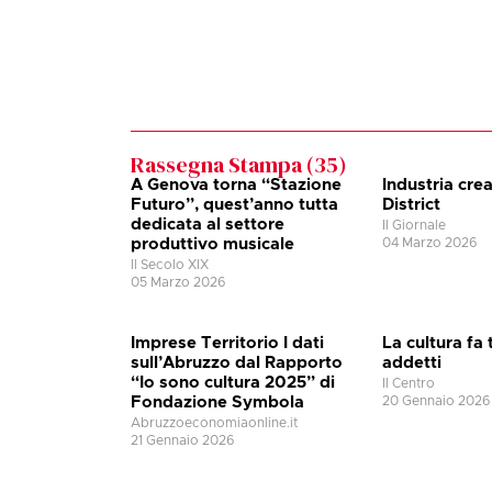
Rassegna Stampa (
35
)
A Genova torna “Stazione
Industria crea
Futuro”, quest’anno tutta
District
dedicata al settore
Il Giornale
produttivo musicale
04 Marzo 2026
Il Secolo XIX
05 Marzo 2026
Imprese Territorio I dati
La cultura fa 
sull’Abruzzo dal Rapporto
addetti
“Io sono cultura 2025” di
Il Centro
Fondazione Symbola
20 Gennaio 2026
Abruzzoeconomiaonline.it
21 Gennaio 2026