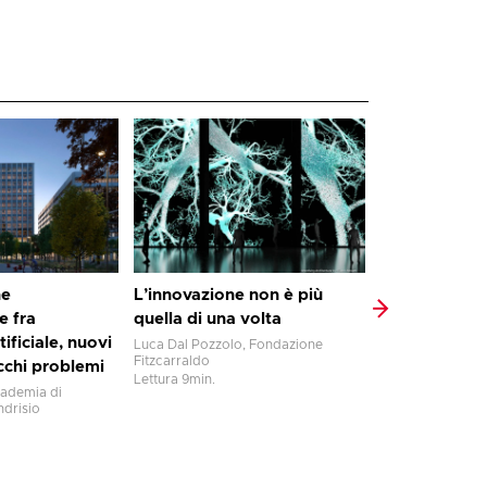
La radio cres
nella funzion
servizio
Claudio Astorri,
radiofonico e d
l’Università Catto
Lettura
8
min.
he
L’innovazione non è più
e fra
quella di una volta
tificiale, nuovi
Luca Dal Pozzolo, Fondazione
Fitzcarraldo
ecchi problemi
Lettura
9
min.
cademia di
ndrisio