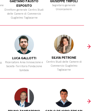
GAETANO FAUSTO
GIUSEPPE TRIPOLI
ROMINA SUR
one
Segretario generale
Ricercatrice Area Inn
ESPOSITO
Unioncamere
Industrie Culturali e
Direttore generale Centro Studi
Fondazione Sym
delle Camere di Commercio
Guglielmo Tagliacarne
SILVIA PETRONE
LUCA GALLOTTI
STEFANIA V
Centro Studi delle Camere di
Ricercatore Area Innovazione e
Centro Studi delle 
di
Commercio Guglielmo
Società-Territorio Fondazione
Commercio Gugl
Tagliacarne
Symbola
Tagliacarne