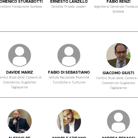
OMENICO STURABOTTI
ERNESTO LANZILLO
FABIO RENZI
irettore Fondazione Symbola
Deloitte Private Leader
Segretario Generale Fondazi
Symbola
DAVIDE MARIZ
FABIO DI SEBASTIANO
GIACOMO GIUSTI
entro Studi delle Camere di
Istituto Nazionale Ricerche
Centro Studi delle Camere 
Commercio Guglielmo
Turistiche e Culturali
Commercio Guglielmo
Tagliacarne
Tagliacarne