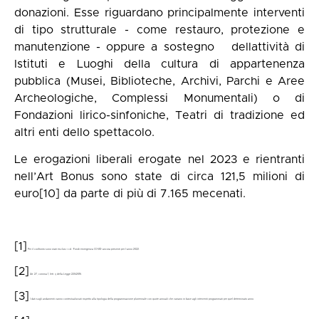
donazioni. Esse riguardano principalmente interventi
di tipo strutturale - come restauro, protezione e
manutenzione - oppure a sostegno dellattività di
Istituti e Luoghi della cultura di appartenenza
pubblica (Musei, Biblioteche, Archivi, Parchi e Aree
Archeologiche, Complessi Monumentali) o di
Fondazioni lirico-sinfoniche, Teatri di tradizione ed
altri enti dello spettacolo.
Le erogazioni liberali erogate nel 2023 e rientranti
nell’Art Bonus sono state di circa 121,5 milioni di
euro
[10]
da parte di più di 7.165 mecenati.
[1]
Per il confronto sono stati esclusi i cd. “Fondi emergenza COVID” ancora presenti per l’anno 2022.
[2]
Art. 27, comma 1, lett. i) della Legge 220/2016.
[3]
I dati sugli andamenti vanno contestualizzati rispetto alla tipologia della programmazione pluriennale con quote annuali che variano in base agli interventi programmati per quel determinato anno.