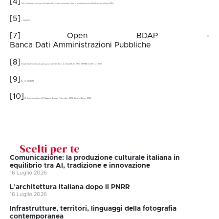
[4]
Tale importo non è incluso nel totale delle risorse ministeriali citato in precedenza poiché fa rifermento all’anno 2024.
[5]
L. 234/2021
[7]
Open BDAP -
Banca Dati Amministrazioni Pubbliche
.
[8]
Il totale fa riferimento all’applicazione dell’Art. 100, c. 2, lettera M) del DPR n. 917/1986 (T.U.I.R.) nel 2023.
[9]
Art. 1, L. 106/2014.
[10]
Cfr. Impresa cultura – 20° Rapporto Annuale Federculture 2024, Gangemi Editore 2024
Scelti per te
Comunicazione: la produzione culturale italiana in
equilibrio tra AI, tradizione e innovazione
16 Luglio 2026
L’architettura italiana dopo il PNRR
16 Luglio 2026
Infrastrutture, territori, linguaggi della fotografia
contemporanea