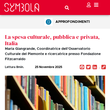
APPROFONDIMENTI
La spesa culturale, pubblica e privata,
Italia
Maria Giangrande, Coordinatrice dell’Osservatorio
Culturale del Piemonte e ricercatrice presso Fondazione
Fitzcarraldo
Facebook
Twitter
Linked
C
Lettura
8
min.
25 Novembre 2025
Li