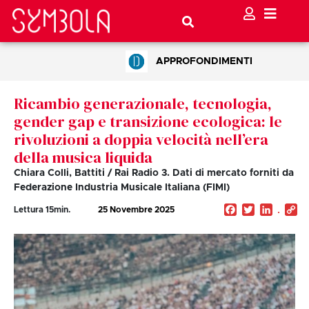
APPROFONDIMENTI
Ricambio generazionale, tecnologia,
gender gap e transizione ecologica: le
rivoluzioni a doppia velocità nell’era
della musica liquida
Chiara Colli, Battiti / Rai Radio 3. Dati di mercato forniti da
Federazione Industria Musicale Italiana (FIMI)
Facebook
Twitter
Linked
C
Lettura
15
min.
25 Novembre 2025
Li