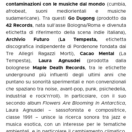
contaminazioni con le musiche dal mondo
(cumbia,
afrobeat, suoni mediorientali e musiche
sudamericane). Tra questi
Go Dugong
(prodotto da
42 Records
, nata sull’asse Bologna/Roma e divenuta
etichetta di riferimento della scena indie italiana),
Archivio Futuro
(
La Tempesta,
etichetta
discografica indipendente di Pordenone fondata dai
Tre Allegri Ragazzi Morti),
Cacao Mental
(La
Tempesta),
Laura Agnusdei
(prodotta dalla
bolognese
Maple Death Records
, tra le etichette
underground più influenti degli ultimi anni che
puntano su sonorità sperimentali e non convenzionali
che spaziano tra noise, avant-pop, punk, psichedelia,
industrial e rock’n’roll). In particolare, con il suo
secondo album
Flowers Are Blooming In Antarctica
,
Laura Agnusdei – sassofonista e compositrice,
classe 1991 – unisce la ricerca sonora tra jazz e
musica esotica, con un interesse per le tematiche
ambientali, e in particolare il cambiamento climatico,