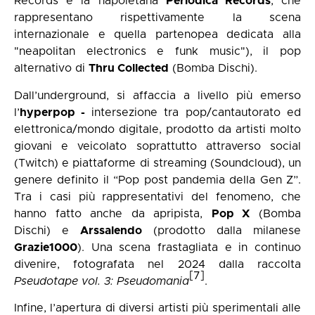
Records e la napoletana
Periodica Records
, che
rappresentano rispettivamente la scena
internazionale e quella partenopea dedicata alla
"neapolitan electronics e funk music"), il pop
alternativo di
Thru Collected
(Bomba Dischi).
Dall’underground, si affaccia a livello più emerso
l’
hyperpop -
intersezione tra pop/cantautorato ed
elettronica/mondo digitale, prodotto da artisti molto
giovani e veicolato soprattutto attraverso social
(Twitch) e piattaforme di streaming (Soundcloud), un
genere definito il “Pop post pandemia della Gen Z”.
Tra i casi più rappresentativi del fenomeno, che
hanno fatto anche da apripista,
Pop X
(Bomba
Dischi) e
Arssalendo
(prodotto dalla milanese
Grazie1000
). Una scena frastagliata e in continuo
divenire, fotografata nel 2024 dalla raccolta
[7]
Pseudotape vol. 3: Pseudomania
.
Infine, l’apertura di diversi artisti più sperimentali alle