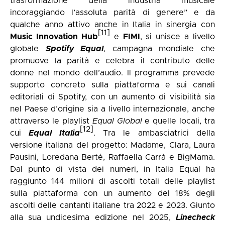
trasformazione della industria musicale
incoraggiando l’assoluta parità di genere” e da
qualche anno attivo anche in Italia in sinergia con
[11]
Music Innovation Hub
e
FIMI
, si unisce a livello
globale
Spotify Equal
, campagna mondiale che
promuove la parità e celebra il contributo delle
donne nel mondo dell’audio. Il programma prevede
supporto concreto sulla piattaforma e sui canali
editoriali di Spotify, con un aumento di visibilità sia
nel Paese d’origine sia a livello internazionale, anche
attraverso le playlist
Equal Global
e quelle locali, tra
[12]
cui
Equal Italia
. Tra le ambasciatrici della
versione italiana del progetto: Madame, Clara, Laura
Pausini, Loredana Berté, Raffaella Carrà e BigMama.
Dal punto di vista dei numeri, in Italia Equal ha
raggiunto 144 milioni di ascolti totali delle playlist
sulla piattaforma con un aumento del 18% degli
ascolti delle cantanti italiane tra 2022 e 2023. Giunto
alla sua undicesima edizione nel 2025,
Linecheck