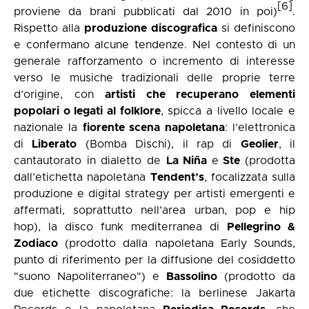
[6]
proviene da brani pubblicati dal 2010 in poi)
.
Rispetto alla
produzione discografica
si definiscono
e confermano alcune tendenze. Nel contesto di un
generale rafforzamento o incremento di interesse
verso le musiche tradizionali delle proprie terre
d’origine, con
artisti che recuperano elementi
popolari o legati al folklore
, spicca a livello locale e
nazionale la
fiorente scena napoletana
: l’elettronica
di
Liberato
(Bomba Dischi), il rap di
Geolier
, il
cantautorato in dialetto de
La Niña
e
Ste
(prodotta
dall’etichetta napoletana
Tendent’s
, focalizzata sulla
produzione e digital strategy per artisti emergenti e
affermati, soprattutto nell’area urban, pop e hip
hop), la disco funk mediterranea di
Pellegrino &
Zodiaco
(prodotto dalla napoletana Early Sounds,
punto di riferimento per la diffusione del cosiddetto
"suono Napoliterraneo") e
Bassolino
(prodotto da
due etichette discografiche: la berlinese Jakarta