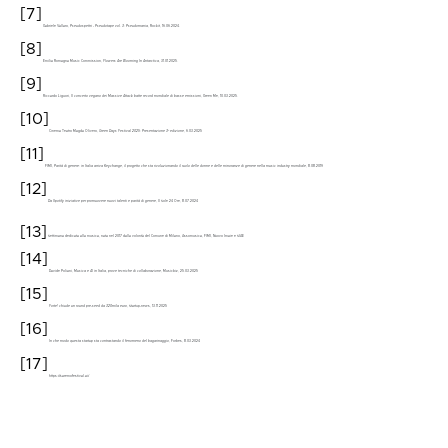
[7]
Gabriele Vallaro,
Pseudospettri - Pseudotape vol. 3: Pseudomania
, Rockit, 16.06.2024.
[8]
Emilia Romagna Music Commission,
Flowers Are Blooming In Antarctica
, 31.01.2025.
[9]
Riccardo Liguori,
Il concerto vegano dei Massive Attack batte record mondiale di basse emissioni
, Green Me, 10.03.2025.
[10]
Cinema Teatro Magda Olivero,
Green Days Festival 2025: Presentazione 3° edizione
, 6.03.2025
[11]
FIMI,
Parità di genere: in Italia arriva Keychange, il progetto che sta rivoluzionando il ruolo delle donne e delle minoranze di genere nella music industry mondiale
, 8.08.2019
[12]
Da Spotify iniziative per promuovere nuovi talenti e parità di genere
, Il Sole 24 Ore, 8.07.2024
[13]
Settimana dedicata alla musica, nata nel 2017 dalla volontà del Comune di Milano, Assomusica, FIMI, Nuovo Imaie e SIAE
[14]
Davide Poliani,
Musica e AI in Italia, prove tecniche di collaborazione
, Musicbiz, 25.03.2025
[15]
Forte! chiude un round pre-seed da 320mila euro
, Startup-news, 13.11.2025
[16]
In che modo questa startup sta contrastando il fenomeno del bagarinaggio
, Forbes, 8.03.2024
[17]
https://saremofestival.ai/