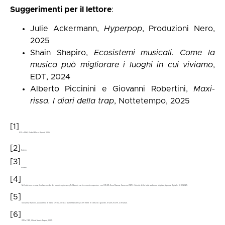
Suggerimenti per il lettore
:
Julie Ackermann,
Hyperpop
, Produzioni Nero,
2025
Shain Shapiro,
Ecosistemi musicali. Come la
musica può migliorare i luoghi in cui viviamo
,
EDT, 2024
Alberto Piccinini e Giovanni Robertini,
Maxi-
rissa. I diari della trap
, Nottetempo, 2025
[1]
IFPI e FIMI,
Global Music Report
, 2025.
[2]
Ibidem.
[3]
Ibidem.
[4]
Nell’edizione scorsa, lo share medio del pubblico giovane (15-24 anni) era lievemente superiore, con l’85,2%. Enzo Mazza,
Sanremo 2025: il trionfo della “total audience” digitale
, Agenda Digitale, 17.02.2025.
[5]
Giovanna Mancini
, Accademia di Santa Cecilia, incassi aumentati del 42% nel 2023. In crescita i giovani
, Il Sole 24 Ore, 3.09.2024.
[6]
IFPI e FIMI,
Global Music Report
, 2025.