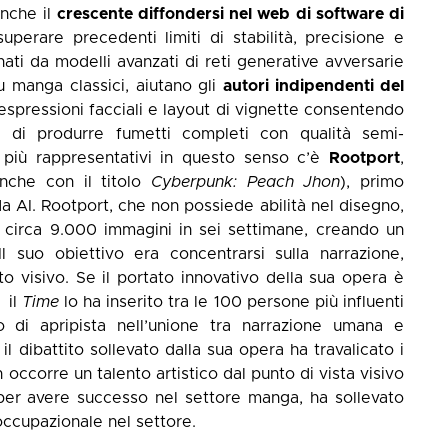
anche il
crescente diffondersi nel web di software di
perare precedenti limiti di stabilità, precisione e
ati da modelli avanzati di reti generative avversarie
u manga classici, aiutano gli
autori indipendenti del
espressioni facciali e layout di vignette consentendo
e di produrre fumetti completi con qualità semi-
 più rappresentativi in questo senso c’è
Rootport
,
nche con il titolo
Cyberpunk: Peach Jhon
), primo
 AI. Rootport, che non possiede abilità nel disegno,
e circa 9.000 immagini in sei settimane, creando un
l suo obiettivo era concentrarsi sulla narrazione,
to visivo. Se il portato innovativo della sua opera è
– il
Time
lo ha inserito tra le 100 persone più influenti
 di apripista nell’unione tra narrazione umana e
l dibattito sollevato dalla sua opera ha travalicato i
ccorre un talento artistico dal punto di vista visivo
per avere successo nel settore manga, ha sollevato
 occupazionale nel settore.