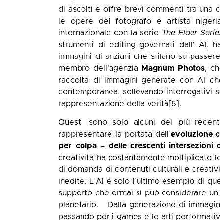
di ascolti e offre brevi commenti tra una c
le opere del fotografo e artista niger
internazionale con la serie
The Elder Serie
strumenti di editing governati dall’ AI, h
immagini di anziani che sfilano su passer
membro dell'agenzia
Magnum Photos
, c
raccolta di immagini generate con AI ch
contemporanea, sollevando interrogativi su
rappresentazione della verità
[5]
.
Questi sono solo alcuni dei più recent
rappresentare la portata dell’
evoluzione c
per colpa – delle crescenti intersezioni 
creatività ha costantemente moltiplicato l
di domanda di contenuti culturali e creativ
inedite. L’AI è solo l’ultimo esempio di q
supporto che ormai si può considerare un 
planetario. Dalla generazione di immagini 
passando per i games e le arti performativ