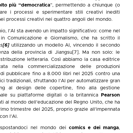
olto più “democratica
”, permettendo a chiunque (o
re i processi e sperimentare stili creativi inediti
i processi creativi nei quattro angoli del mondo.
io, l'AI sta avendo un impatto significativo: come nel
 in Comunicazione e Giornalismo, che ha scritto il
es
[6]
utilizzando un modello AI, vincendo il secondo
enza della provincia di Jiangsu
[7]
. Ma non solo: le
istribuzione letteraria. Così abbiamo la casa editrice
zzata nella commercializzazione delle produzioni
di pubblicare fino a 8.000 libri nel 2025 contro una
ci tradizionali, sfruttando l'AI per automatizzare gran
ting al design delle copertine, fino alla gestione
nale su piattaforme digitali o la britannica
Pearson
icati al mondo dell’educazione del Regno Unito, che ha
rimo trimestre del 2025, proprio grazie all’impennata
con l'AI.
a spostandoci nel mondo dei
comics e dei manga
,