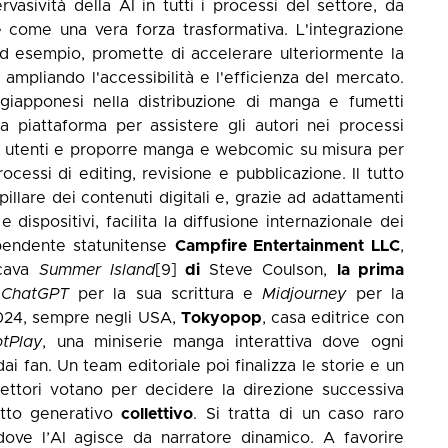
vasività della AI in tutti i processi del settore, da
one come una vera forza trasformativa. L'integrazione
ad esempio, promette di accelerare ulteriormente la
 ampliando l'accessibilità e l'efficienza del mercato.
 giapponesi nella distribuzione di manga e fumetti
ria piattaforma per assistere gli autori nei processi
gli utenti e proporre manga e webcomic su misura per
rocessi di editing, revisione e pubblicazione. Il tutto
illare dei contenuti digitali e, grazie ad adattamenti
 dispositivi, facilita la diffusione internazionale dei
dipendente statunitense
Campfire Entertainment LLC
,
icava
Summer Island
[9]
di
Steve Coulson,
la prima
i
ChatGPT
per la sua scrittura e
Midjourney
per la
2024, sempre negli USA,
Tokyopop
, casa editrice con
tPlay
, una miniserie manga interattiva dove ogni
ai fan. Un team editoriale poi finalizza le storie e un
lettori votano per decidere la direzione successiva
tto generativo
collettivo
. Si tratta di un caso raro
 dove l’AI agisce da narratore dinamico. A favorire