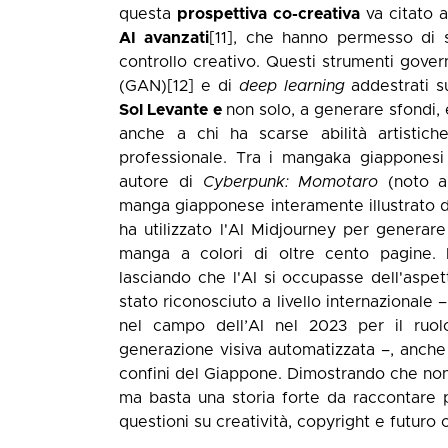
questa
prospettiva co-creativa
va citato 
AI avanzati
[11]
, che hanno permesso di su
controllo creativo. Questi strumenti govern
(GAN)
[12]
e di
deep learning
addestrati s
Sol Levante e
non solo, a generare sfondi, 
anche a chi ha scarse abilità artistich
professionale. Tra i mangaka giapponesi
autore di
Cyberpunk: Momotaro
(noto a
manga giapponese interamente illustrato da
ha utilizzato l'AI Midjourney per generar
manga a colori di oltre cento pagine. I
lasciando che l'AI si occupasse dell'aspet
stato riconosciuto a livello internazionale 
nel campo dell’AI nel 2023 per il ruolo
generazione visiva automatizzata –, anche i
confini del Giappone. Dimostrando che non o
ma basta una storia forte da raccontare 
questioni su creatività, copyright e futuro