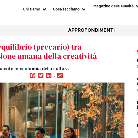
Magazine delle Qualità
Chi siamo
Cosa facciamo
APPROFONDIMENTI
equilibrio (precario) tra
sione umana della creatività
ulente in economia della cultura
Facebook
Twitter
LinkedIn
Copy
Link