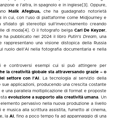
anzone e l’altra, in spagnolo e in inglese
[3]
. Oppure,
iano
Malik Afegbua,
che ha guadagnato notorietà
s
in cui, con l'uso di piattaforme come Midjourney e
a sfidato gli stereotipi sull'invecchiamento creando
elle di moda
[4]
. O il fotografo belga
Carl De Keyzer
,
he ha pubblicato nel 2024 il libro
Putin's Dream
, una
e rappresentano una visione distopica della Russia
l ruolo dell'AI nella fotografia documentaria e nella
i e controversi esempi cui si può attingere per
he la creatività globale sta attraversando grazie – o
del settore con l’AI
. La tecnologia al servizio della
e sue applicazioni, producendo una crescita costante
i e una parallela moltiplicazione di format e proposte
uesta
evoluzione a supporto alla creatività umana
. Un
elemento pervasivo nella nuova produzione a livello
e musica alla scrittura assistita, fumetto al cinema,
e, la
AI
, fino a poco tempo fa ad appannaggio di una