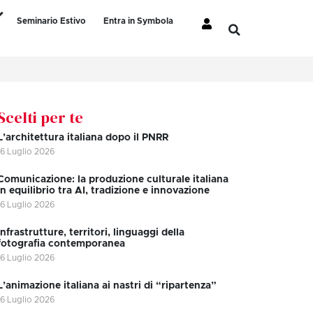
Seminario Estivo
Entra in Symbola
Scelti per te
L’architettura italiana dopo il PNRR
16 Luglio 2026
Comunicazione: la produzione culturale italiana
in equilibrio tra AI, tradizione e innovazione
16 Luglio 2026
Infrastrutture, territori, linguaggi della
fotografia contemporanea
16 Luglio 2026
L’animazione italiana ai nastri di “ripartenza”
16 Luglio 2026