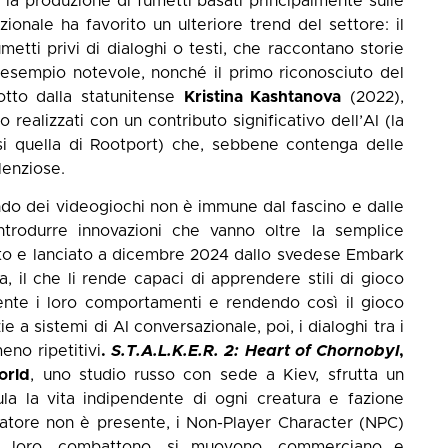
e la produzione di fumetti basati principalmente sulle
onale ha favorito un ulteriore trend del settore: il
umetti privi di dialoghi o testi, che raccontano storie
esempio notevole, nonché il primo riconosciuto del
tto dalla statunitense
Kristina Kashtanova
(2022),
realizzati con un contributo significativo dell’AI (la
i quella di Rootport) che, sebbene contenga delle
lenziose.
do dei videogiochi non è immune dal fascino e dalle
introdurre innovazioni che vanno oltre la semplice
to e lanciato a dicembre 2024 dallo svedese Embark
a, il che li rende capaci di apprendere stili di gioco
nte i loro comportamenti e rendendo così il gioco
ie a sistemi di AI conversazionale, poi, i dialoghi tra i
eno ripetitivi
.
S.T.A.L.K.E.R. 2: Heart of Chornobyl
,
rld
, uno studio russo con sede a Kiev, sfrutta un
ula la vita indipendente di ogni creatura e fazione
ocatore non è presente, i Non-Player Character (NPC)
a loro, combattono, si muovono, commerciano e