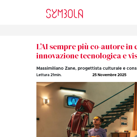
L’AI sempre più co-autore in 
innovazione tecnologica e vi
Massimiliano Zane, progettista culturale e cons
Lettura
21
min.
25 Novembre 2025