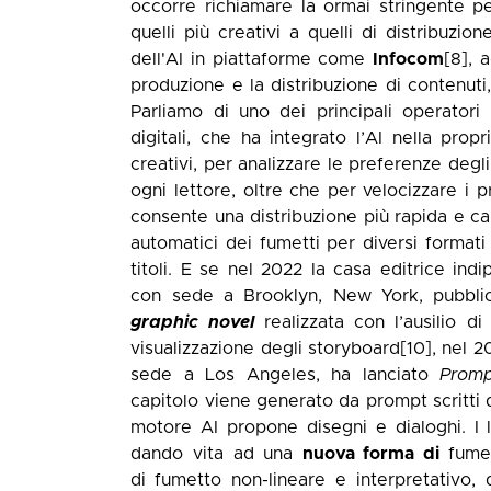
occorre richiamare la ormai stringente per
quelli più creativi a quelli di distribuzi
dell'AI in piattaforme come
Infocom
[8]
, 
produzione e la distribuzione di contenuti,
Parliamo di uno dei principali operatori
digitali, che ha integrato l’AI nella prop
creativi, per analizzare le preferenze de
ogni lettore, oltre che per velocizzare i p
consente una distribuzione più rapida e cap
automatici dei fumetti per diversi formati e
titoli. E se nel 2022 la casa editrice in
con sede a Brooklyn, New York, pubbl
graphic novel
realizzata con l’ausilio d
visualizzazione degli storyboard
[10]
, nel 
sede a Los Angeles, ha lanciato
Promp
capitolo viene generato da prompt scritti d
motore AI propone disegni e dialoghi. I 
dando vita ad una
nuova forma di
fume
di
fumetto non-lineare e interpretativo,