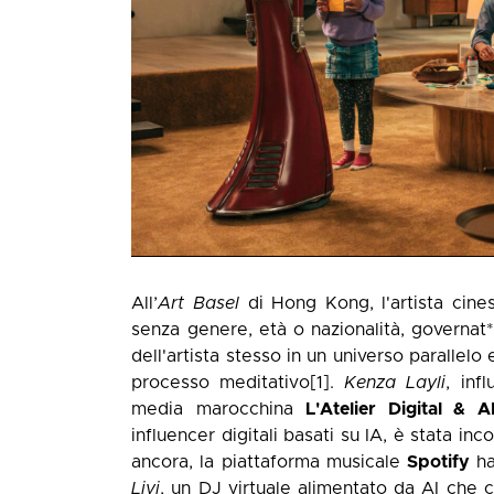
All’
Art Basel
di Hong Kong, l'artista cin
senza genere, età o nazionalità, governat*
dell'artista stesso in un universo parallelo
processo meditativo
[1]
.
Kenza Layli
, inf
media marocchina
L'Atelier Digital & A
influencer digitali basati su IA, è stata i
ancora, la piattaforma musicale
Spotify
ha
Livi
, un DJ virtuale alimentato da AI che c