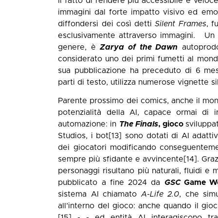
Il fatto di rendere più accessibile e veloc
immagini dal forte impatto visivo ed emozi
diffondersi dei così detti
Silent Frames
, f
esclusivamente attraverso immagini. Un 
genere, è
Zarya of the Dawn
autoprodo
considerato uno dei primi fumetti al mondo 
sua pubblicazione ha preceduto di 6 mes
parti di testo, utilizza numerose vignette si
Parente prossimo dei comics, anche il mon
potenzialità della AI, capace ormai di 
automazione: in
The Finals
, gioco
sviluppa
Studios, i bot
[13]
sono dotati di AI adattiv
dei giocatori modificando conseguenteme
sempre più sfidante e avvincente
[14]
. Graz
personaggi risultano più naturali, fluidi e m
pubblicato a fine 2024 da
GSC
Game Wo
sistema AI chiamato
A-Life 2.0
, che sim
all’interno del gioco: anche quando il gi
[15]
- - ed entità AI interagiscono tr