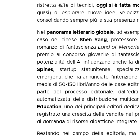
ristretta
èlite
di tecnici,
oggi si è fatta m
quasi) di esplorare nuove idee, velocizza
consolidando sempre più la sua presenza ne
Nel
panorama letterario globale
, ad esemp
caso del cinese
Shen Yang
, professore
romanzo di fantascienza
Land of Memori
premio al concorso giovanile di fantasci
potenzialità dell’AI influenzano anche la d
Spines
, startup statunitense, speciali
emergenti, che ha annunciato l'intenzione 
media di 50-150 libri/anno delle case editri
parte del processo editoriale, dall’edi
automatizzata della distribuzione multica
Education
, uno dei principali editori ded
registrato una crescita delle vendite nel p
di domanda di risorse didattiche integrate 
Restando nel campo della editoria, m