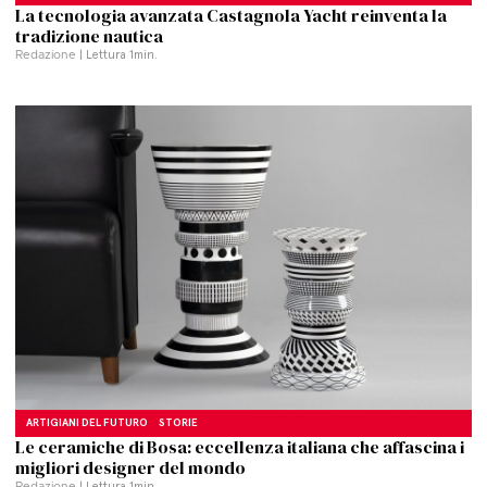
La tecnologia avanzata Castagnola Yacht reinventa la
tradizione nautica
Redazione
| Lettura
1
min.
ARTIGIANI DEL FUTURO
STORIE
Le ceramiche di Bosa: eccellenza italiana che affascina i
migliori designer del mondo
Redazione
| Lettura
1
min.