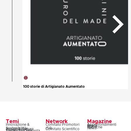
100 storie di Artigianato Aumentato
Temi
Network
Magazine
Innovazione &
Comitato Promotori
Approfondimenti
Snack
Storie
Rubriche
Sostenibilità
(54)
News
Design & Cultura
Comitato Scientifico
Coesione & Reti
Territori & Comunità