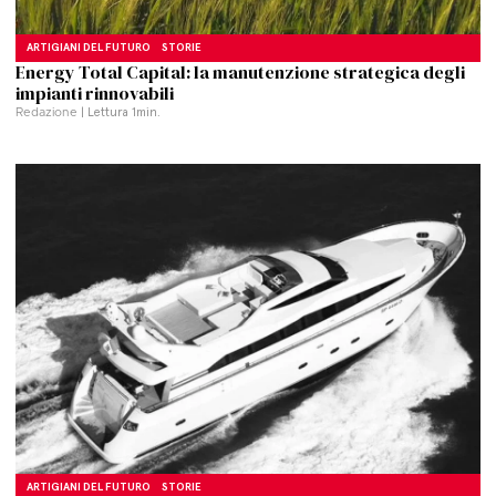
ARTIGIANI DEL FUTURO
STORIE
Energy Total Capital: la manutenzione strategica degli
impianti rinnovabili
Redazione
| Lettura
1
min.
ARTIGIANI DEL FUTURO
STORIE