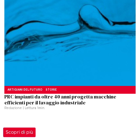
ARTIGIANI DEL FUTURO
STORIE
PRC impianti da oltre 40 anni progetta macchine
efficienti per il lavaggio industriale
Redazione
| Lettura
1
min.
Scopri di più