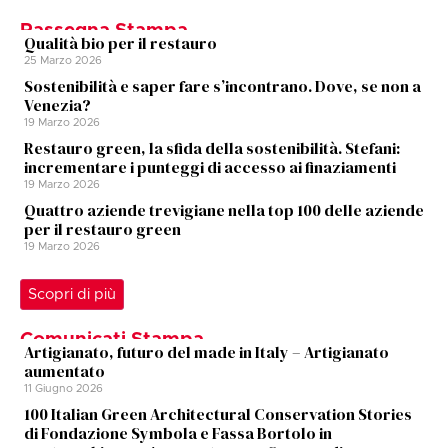
Rassegna Stampa
Qualità bio per il restauro
25 Marzo 2026
Sostenibilità e saper fare s’incontrano. Dove, se non a
Venezia?
19 Marzo 2026
Restauro green, la sfida della sostenibilità. Stefani:
incrementare i punteggi di accesso ai finaziamenti
19 Marzo 2026
Quattro aziende trevigiane nella top 100 delle aziende
per il restauro green
19 Marzo 2026
Scopri di più
Comunicati Stampa
Artigianato, futuro del made in Italy – Artigianato
aumentato
11 Giugno 2026
100 Italian Green Architectural Conservation Stories
di Fondazione Symbola e Fassa Bortolo in