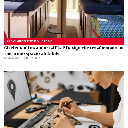
ARTIGIANI DEL FUTURO
STORIE
Gli elementi modulari si PAeP Design che trasformano un
van in uno spazio abitabile
Redazione
| Lettura
1
min.