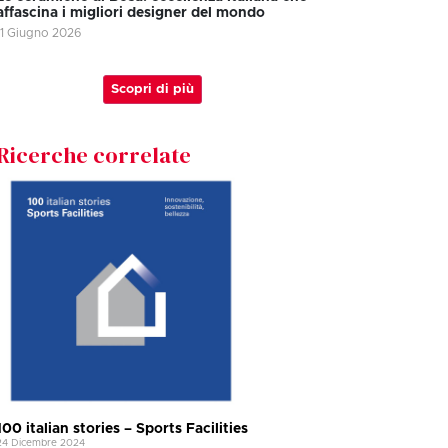
affascina i migliori designer del mondo
11 Giugno 2026
Scopri di più
Ricerche correlate
100 italian stories – Sports Facilities
24 Dicembre 2024