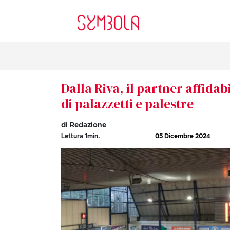
Dalla Riva, il partner affidab
di palazzetti e palestre
di Redazione
Lettura
1
min.
05 Dicembre 2024