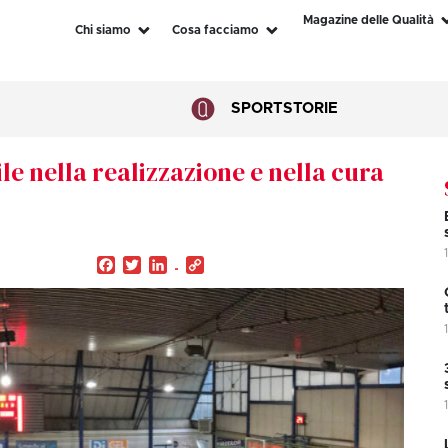
Magazine delle Qualità
Chi siamo
Cosa facciamo
SPORT
STORIE
ile nella realizzazione e nella cura
Facebook
Twitter
LinkedIn
Copy
Link