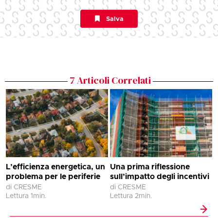
Salva
7
Articoli Correlati
C
e
p
i
L
L’efficienza energetica, un
Una prima riflessione
problema per le periferie
sull’impatto degli incentivi
di CRESME
di CRESME
Lettura
1
min.
Lettura
2
min.