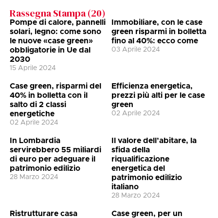
Rassegna Stampa (
20
)
Pompe di calore, pannelli
Immobiliare, con le case
solari, legno: come sono
green risparmi in bolletta
le nuove «case green»
fino al 40%: ecco come
obbligatorie in Ue dal
03 Aprile 2024
2030
15 Aprile 2024
Case green, risparmi del
Efficienza energetica,
40% in bolletta con il
prezzi più alti per le case
salto di 2 classi
green
energetiche
02 Aprile 2024
02 Aprile 2024
In Lombardia
Il valore dell’abitare, la
servirebbero 55 miliardi
sfida della
di euro per adeguare il
riqualificazione
patrimonio edilizio
energetica del
28 Marzo 2024
patrimonio edilizio
italiano
28 Marzo 2024
Ristrutturare casa
Case green, per un