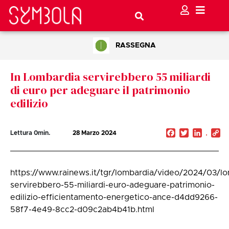
RASSEGNA
In Lombardia servirebbero 55 miliardi
di euro per adeguare il patrimonio
edilizio
Facebook
Twitter
Linked
C
Lettura
0
min.
28 Marzo 2024
Li
https://www.rainews.it/tgr/lombardia/video/2024/03/l
servirebbero-55-miliardi-euro-adeguare-patrimonio-
edilizio-efficientamento-energetico-ance-d4dd9266-
58f7-4e49-8cc2-d09c2ab4b41b.html