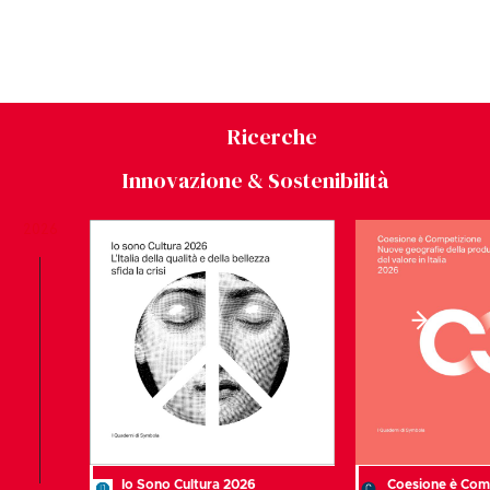
Ricerche
Innovazione & Sostenibilità
2026
Io Sono Cultura 2026
Coesione è Com