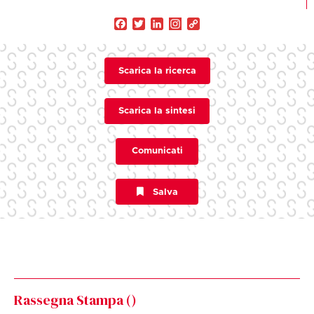
Facebook
Twitter
LinkedIn
Copy
Link
Scarica la ricerca
Scarica la sintesi
Comunicati
Salva
Rassegna Stampa (
)