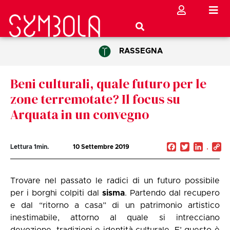
RASSEGNA
Beni culturali, quale futuro per le
zone terremotate? Il focus su
Arquata in un convegno
Facebook
Twitter
Linked
C
Lettura
1
min.
10 Settembre 2019
Li
Trovare nel passato le radici di un futuro possibile
per i borghi colpiti dal
sisma
. Partendo dal recupero
e dal “ritorno a casa” di un patrimonio artistico
inestimabile, attorno al quale si intrecciano