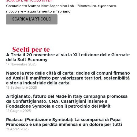
SCARICA L’ARTICOLO IN PDF
Comunicato Stampa Next Appennino Lab – Ricostruire, rigenerare,
ripopolare – appuntamento a Fabriano
SCARICA L'ARTICOLO
Scelti per te
A Treia il 20 novembre al via la XIII edizione delle Giornate
della Soft Economy
17 Novembre 2025
Nasce la rete delle città di carta: decine di comuni firmano
ad Assisi il manifesto per valorizzare territori, sostenibilità
e storia industriale della carta
19 Settembre 2025
Artigianato, futuro del Made in Italy campagna promossa
da Confartigianato, CNA, Casartigiani insieme a
Fondazione Symbola e con il patrocinio del MiMit
12 Giugno 2025
Realacci (Fondazione Symbola): La scomparsa di Papa
Francesco è una perdita immensa e un dolore per tutti
21 Aprile 2025