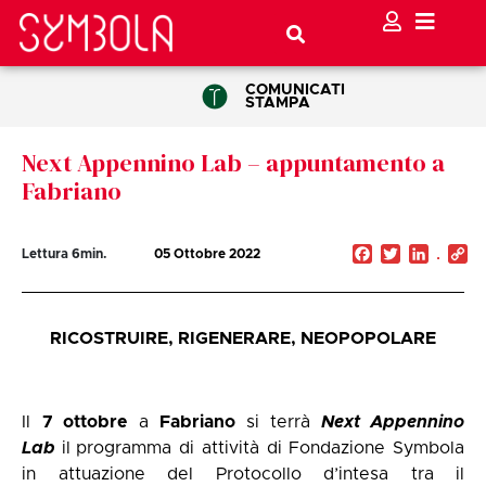
COMUNICATI
STAMPA
Next Appennino Lab – appuntamento a
Fabriano
Facebook
Twitter
Linked
C
Lettura
6
min.
05 Ottobre 2022
Li
RICOSTRUIRE, RIGENERARE, NEOPOPOLARE
Il
7 ottobre
a
Fabriano
si terrà
Next Appennino
Lab
il
programma di attività di Fondazione Symbola
in attuazione del Protocollo d’intesa tra il