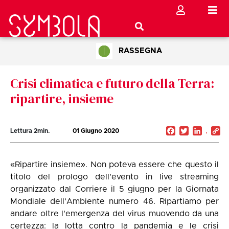
RASSEGNA
Crisi climatica e futuro della Terra:
ripartire, insieme
Facebook
Twitter
Linked
C
Lettura
2
min.
01 Giugno 2020
Li
«Ripartire insieme». Non poteva essere che questo il
titolo del prologo dell'evento in live streaming
organizzato dal Corriere il 5 giugno per la Giornata
Mondiale dell'Ambiente numero 46. Ripartiamo per
andare oltre l'emergenza del virus muovendo da una
certezza: la lotta contro la pandemia e le crisi