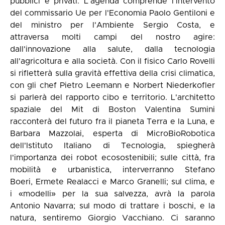
pubblici e privati. L'agenda comprende l'intervento
del commissario Ue per l'Economia Paolo Gentiloni e
del ministro per l'Ambiente Sergio Costa, e
attraversa molti campi del nostro agire:
dall'innovazione alla salute, dalla tecnologia
all'agricoltura e alla società. Con il fisico Carlo Rovelli
si rifletterà sulla gravità effettiva della crisi climatica,
con gli chef Pietro Leemann e Norbert Niederkofler
si parlerà del rapporto cibo e territorio. L'architetto
spaziale del Mit di Boston Valentina Sumini
racconterà del futuro fra il pianeta Terra e la Luna, e
Barbara Mazzolai, esperta di MicroBioRobotica
dell'Istituto Italiano di Tecnologia, spiegherà
l'importanza dei robot ecosostenibili; sulle città, fra
mobilità e urbanistica, interverranno Stefano
Boeri, Ermete Realacci e Marco Granelli; sul clima, e
i «modelli» per la sua salvezza, avrà la parola
Antonio Navarra; sul modo di trattare i boschi, e la
natura, sentiremo Giorgio Vacchiano. Ci saranno