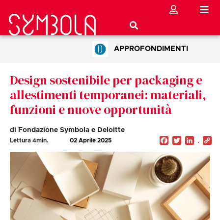
APPROFONDIMENTI
Design sostenibile per packaging e
allestimenti temporanei: materiali,
funzioni e nuove opportunità
di Fondazione Symbola e Deloitte
Facebook
Twitter
Linked
C
Lettura
4
min.
02 Aprile 2025
Li