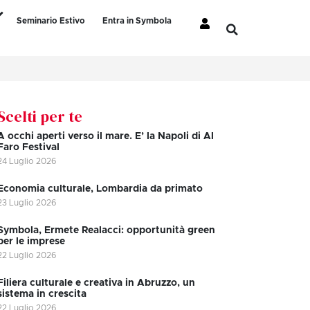
Seminario Estivo
Entra in Symbola
Scelti per te
A occhi aperti verso il mare. E’ la Napoli di Al
Faro Festival
24 Luglio 2026
Economia culturale, Lombardia da primato
23 Luglio 2026
Symbola, Ermete Realacci: opportunità green
per le imprese
22 Luglio 2026
Filiera culturale e creativa in Abruzzo, un
sistema in crescita
22 Luglio 2026