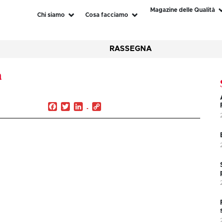
Magazine delle Qualità
Chi siamo
Cosa facciamo
RASSEGNA
a
Facebook
Twitter
LinkedIn
Copy
Link