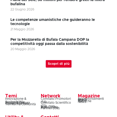
Piana del Sele, 30 milioni per rendere green la filiera
bufalina
22 Giugno 2026
Le competenze umanistiche che guideranno le
tecnologie
21 Maggio 2026
Per la Mozzarella di Bufala Campana DOP la
competitività oggi passa dalla sostenibilità
20 Maggio 2026
Scopri di più
Temi
Network
Magazine
Innovazione &
Comitato Promotori
Approfondimenti
Snack
Storie
Rubriche
Sostenibilità
(54)
News
Design & Cultura
Comitato Scientifico
Coesione & Reti
Territori & Comunità
(73)
Soci (160)
Autori (106)
Partner (139)