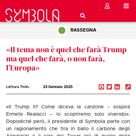
RASSEGNA
«Il tema non è quel che farà Trump
ma quel che farà, o non farà,
l’Europa»
Facebook
Twitter
Linked
C
Lettura
7
min.
23 Gennaio 2025
Li
«Il Trump II? Come diceva la canzone – sospira
Ermete Realacci – lo scopriremo solo vivendo».
Dopodiché però, il presidente di Symbola parte con
un ragionamento che tira in ballo il carbone degli