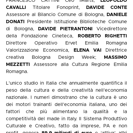
FRANCESCO CATTINI Ceo IMarts,
LEOPOLDO
CAVALLI
Titolare Fonoprint,
DAVIDE CONTE
Assessore al Bilancio Comune di Bologna,
DANIELE
DONATI
Presidente Istituzione Biblioteche Comune
di Bologna,
DAVIDE PIETRANTONI
Vicedirettore
della Fondazione Cineteca,
ROBERTO RIGHETTI
Direttore Operativo Ervet Emilia Ro­magna
Valorizzazione Economica,
ELENA VAI
Direttrice
creativa Bologna Design Week;
MASSIMO
MEZZETTI
Assessore alla Cultura Regione Emilia
Romagna.
L’unico studio in Italia che annualmente quantifica il
peso della cultura e della creatività nell’economia
nazionale. I numeri dimostrano che la cultura è uno
dei motori trainanti dell’economia italiana, uno dei
fattori che più alimentano la qualità e la
competitività del made in Italy. Il Sistema Produttivo
Culturale e Creativo, fatto da imprese, PA e non
profit, genera
89,9 miliardi di euro
e ‘attiva’ altri