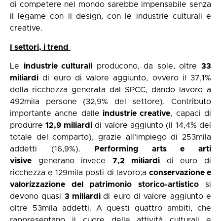
di competere nel mondo sarebbe impensabile senza
il legame con il design, con le industrie culturali e
creative.
I settori, i trend
Le
industrie culturali
producono, da sole, oltre
33
miliardi
di euro di valore aggiunto, ovvero il 37,1%
della ricchezza generata dal SPCC, dando lavoro a
492mila persone (32,9% del settore). Contributo
importante anche dalle
industrie creative
, capaci di
produrre
12,9 miliardi
di valore aggiunto (il 14,4% del
totale del comparto), grazie all’impiego di 253mila
addetti (16,9%).
Performing arts
e arti
visive
generano invece
7,2 miliardi
di euro di
ricchezza e 129mila posti di lavoro;a
conservazione e
valorizzazione del patrimonio storico-artistico
si
devono quasi
3 miliardi
di euro di valore aggiunto e
oltre 53mila addetti. A questi quattro ambiti, che
rappresentano il cuore delle attività culturali e