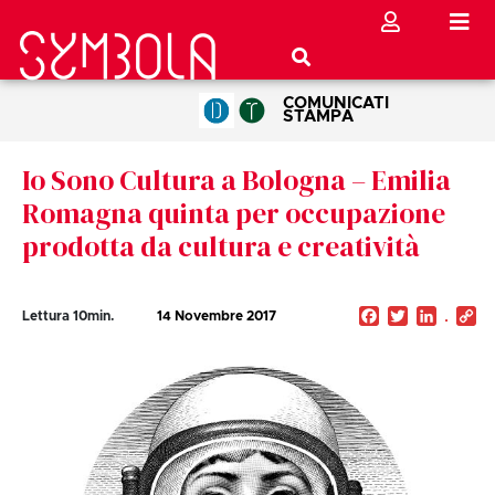
COMUNICATI
STAMPA
Io Sono Cultura a Bologna – Emilia
Romagna quinta per occupazione
prodotta da cultura e creatività
Facebook
Twitter
Linked
C
Lettura
10
min.
14 Novembre 2017
Li