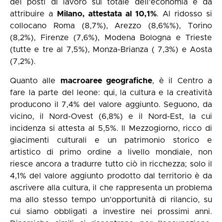
dei posti di lavoro sul totale dell’economia è da
attribuire a
Milano, attestata al 10,1%
. Al ridosso si
collocano Roma (8,7%), Arezzo (8,6%%), Torino
(8,2%), Firenze (7,6%), Modena Bologna e Trieste
(tutte e tre al 7,5%), Monza-Brianza ( 7,3%) e Aosta
(7,2%).
Quanto alle
macroaree geografiche
, è il Centro a
fare la parte del leone: qui, la cultura e la creatività
producono il 7,4% del valore aggiunto. Seguono, da
vicino, il Nord-Ovest (6,8%) e il Nord-Est, la cui
incidenza si attesta al 5,5%. Il Mezzogiorno, ricco di
giacimenti culturali e un patrimonio storico e
artistico di primo ordine a livello mondiale, non
riesce ancora a tradurre tutto ciò in ricchezza; solo il
4,1% del valore aggiunto prodotto dal territorio è da
ascrivere alla cultura, il che rappresenta un problema
ma allo stesso tempo un’opportunità di rilancio, su
cui siamo obbligati a investire nei prossimi anni.