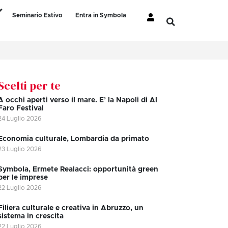
Seminario Estivo
Entra in Symbola
Scelti per te
A occhi aperti verso il mare. E’ la Napoli di Al
Faro Festival
24 Luglio 2026
Economia culturale, Lombardia da primato
23 Luglio 2026
Symbola, Ermete Realacci: opportunità green
per le imprese
22 Luglio 2026
Filiera culturale e creativa in Abruzzo, un
sistema in crescita
22 Luglio 2026