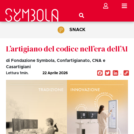
SNACK
L’artigiano del codice nell’era dell’AI
di Fondazione Symbola, Confartigianato, CNA e
Casartigiani
Facebook
Twitter
Linked
C
Lettura
1
min.
22 Aprile 2026
Li