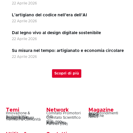
22 Aprile 2026
L’artigiano del codice nell’era dell’AI
22 Aprile 2026
Dal legno vivo al design digitale sostenibile
22 Aprile 2026
Su misura nel tempo: artigianato e economia circolare
22 Aprile 2026
Scopri di più
Temi
Network
Magazine
Innovazione &
Comitato Promotori
Approfondimenti
Snack
Storie
Rubriche
Sostenibilità
(54)
News
Design & Cultura
Comitato Scientifico
Coesione & Reti
Territori & Comunità
(73)
Soci (160)
Autori (106)
Partner (139)