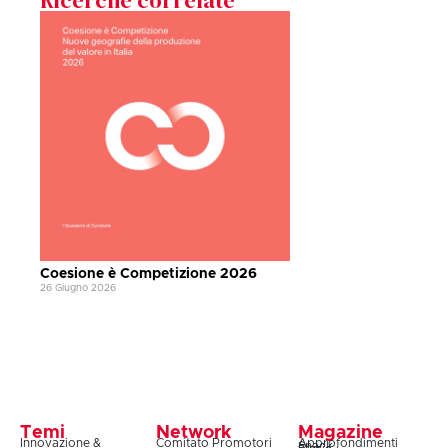
Coesione è Competizione 2026
26 Giugno 2026
Temi
Network
Magazine
Innovazione &
Comitato Promotori
Approfondimenti
Snack