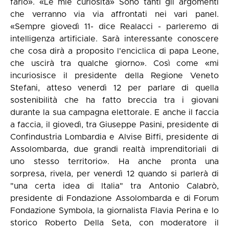
farlo». «Le mie curiosità» Sono tanti gli argomenti
che verranno via via affrontati nei vari panel.
«Sempre giovedì 11- dice Realacci - parleremo di
intelligenza artificiale. Sarà interessante conoscere
che cosa dirà a proposito l'enciclica di papa Leone,
che uscirà tra qualche giorno». Così come «mi
incuriosisce il presidente della Regione Veneto
Stefani, atteso venerdì 12 per parlare di quella
sostenibilità che ha fatto breccia tra i giovani
durante la sua campagna elettorale. E anche il faccia
a faccia, il giovedì, tra Giuseppe Pasini, presidente di
Confindustria Lombardia e Alvise Biffi, presidente di
Assolombarda, due grandi realtà imprenditoriali di
uno stesso territorio». Ha anche pronta una
sorpresa, rivela, per venerdì 12 quando si parlerà di
"una certa idea di Italia" tra Antonio Calabrò,
presidente di Fondazione Assolombarda e di Forum
Fondazione Symbola, la giornalista Flavia Perina e lo
storico Roberto Della Seta, con moderatore il