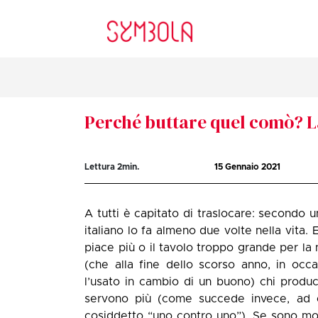
Perché buttare quel comò? La
Lettura
2
min.
15 Gennaio 2021
A tutti è capitato di traslocare: secondo u
italiano lo fa almeno due volte nella vita.
piace più o il tavolo troppo grande per la
(che alla fine dello scorso anno, in occ
l’usato in cambio di un buono) chi produc
servono più (come succede invece, ad es
cosiddetto “uno contro uno”). Se sono mobi