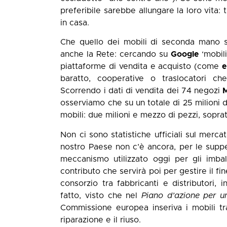
preferibile sarebbe allungare la loro vita:
in casa.
Che quello dei mobili di seconda mano si
anche la Rete: cercando su
Google
‘mobili
piattaforme di vendita e acquisto (come
e
baratto, cooperative o traslocatori ch
Scorrendo i dati di vendita dei 74 negozi
M
osserviamo che su un totale di 25 milioni di
mobili: due milioni e mezzo di pezzi, soprat
Non ci sono statistiche ufficiali sul mer
nostro Paese non c’è ancora, per le suppell
meccanismo utilizzato oggi per gli imba
contributo che servirà poi per gestire il fi
consorzio tra fabbricanti e distributori,
fatto, visto che nel
Piano d’azione per u
Commissione europea inseriva i mobili tra 
riparazione e il riuso.