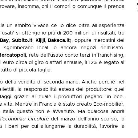
 trovare, insomma, chi li compri o comunque li prenda
a un ambito vivace ce lo dice oltre all’esperienza
 usati’ si ottengono più di 200 milioni di risultati, tra
Bay
,
Subito.it
,
Kijiji
,
Bakeca.it
), oppure mercatini del
e sgomberano locali o ancora negozi dell’usato.
ercatopoli
, rete dell’usato conto terzi in franchising,
 euro circa di giro d’affari annuale, il 12% è legato ai
tutto di piccola taglia.
cato della vendita di seconda mano. Anche perché nel
ettili, la responsabilità estesa del produttore: quel
llaggi grazie al quale i produttori pagano un eco-
ne vita. Mentre in Francia è stato creato Eco-mobilier,
 in Italia questo non è avvenuto. Ma qualcosa andrà
n’economia circolare
del marzo dell’anno scorso, la
i beni per cui allungarne la durabilità, favorire la