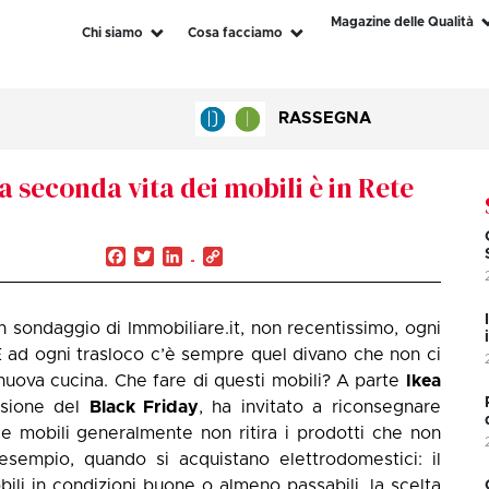
Magazine delle Qualità
Chi siamo
Cosa facciamo
RASSEGNA
 seconda vita dei mobili è in Rete
Facebook
Twitter
LinkedIn
Copy
Link
n sondaggio di Immobiliare.it, non recentissimo, ogni
 E ad ogni trasloco c’è sempre quel divano che non ci
 nuova cucina. Che fare di questi mobili? A parte
Ikea
asione del
Black Friday
, ha invitato a riconsegnare
e mobili generalmente non ritira i prodotti che non
empio, quando si acquistano elettrodomestici: il
li in condizioni buone o almeno passabili, la scelta