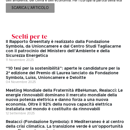
dell’ambiente, del clima e dell’economia. Per l’Europa la partita della vita
SCARICA L'ARTICOLO
Scelti per te
Il Rapporto GreenItaly è realizzato dalla Fondazione
Symbola, da Unioncamere e dal Centro Studi Tagliacarne
con il patrocinio del Ministero dell’Ambiente e della
Sicurezza Energetica
11 Novembre 2025
“10 tesi per la sostenibilità”: aperte le candidature per la
2ª edizione del Premio di Laurea lanciato da Fondazione
Symbola, Luiss, Unioncamere e Deloitte
04 Novembre 2025
Meeting Mondiale della Fraternità #BeHuman, Realacci: Le
energie rinnovabili dominano il mercato mondiale della
nuova potenza elettrica e danno forza a una nuova
economia. Oltre il 92% della nuova capacità elettrica
installata nel mondo è costituito da rinnovabili
12 Settembre 2025
Realacci (Fondazione Symbola): Il Mediterraneo è al centro
della crisi climatica. La transizione verde è un’opportunità