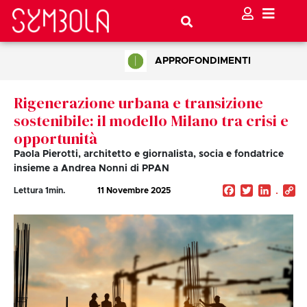
APPROFONDIMENTI
Rigenerazione urbana e transizione
sostenibile: il modello Milano tra crisi e
opportunità
Paola Pierotti, architetto e giornalista, socia e fondatrice
insieme a Andrea Nonni di PPAN
Facebook
Twitter
Linked
C
Lettura
1
min.
11 Novembre 2025
Li