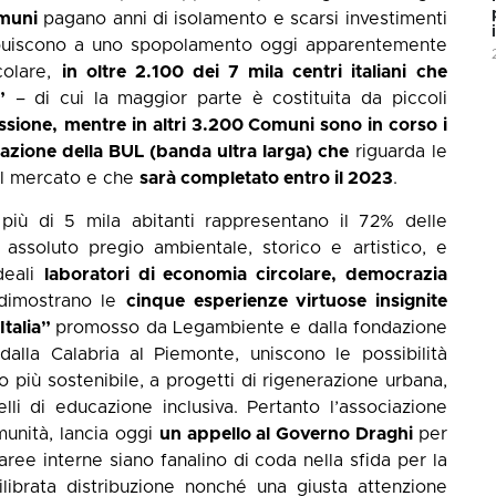
omuni
pagano anni di isolamento e scarsi investimenti
ntribuiscono a uno spopolamento oggi apparentemente
icolare,
in oltre 2.100 dei 7 mila centri italiani
che
”
– di cui la maggior parte è costituita da piccoli
essione,
mentre in altri 3.200 Comuni sono in corso i
zzazione della BUL (banda ultra larga) che
riguarda le
del mercato e che
sarà completato entro il 2023
.
iù di 5 mila abitanti rappresentano il 72% delle
i assoluto pregio ambientale, storico e artistico, e
deali
laboratori di economia circolare, democrazia
dimostrano le
cinque esperienze virtuose insignite
Italia”
promosso da Legambiente e dalla fondazione
alla Calabria al Piemonte, uniscono le possibilità
 più sostenibile, a progetti di rigenerazione urbana,
lli di educazione inclusiva. Pertanto l’associazione
munità, lancia oggi
un appello al Governo Draghi
per
aree interne siano fanalino di coda nella sfida per la
librata distribuzione nonché una giusta attenzione