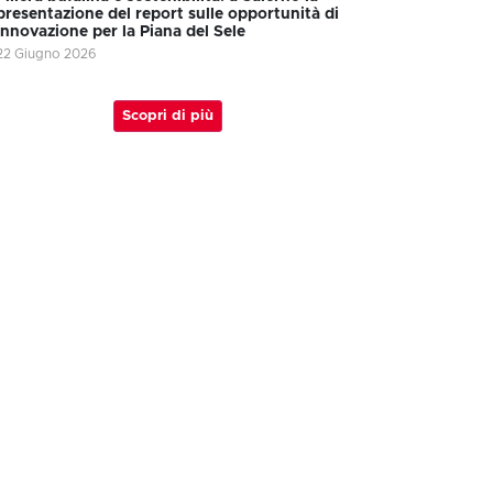
presentazione del report sulle opportunità di
innovazione per la Piana del Sele
22 Giugno 2026
Scopri di più