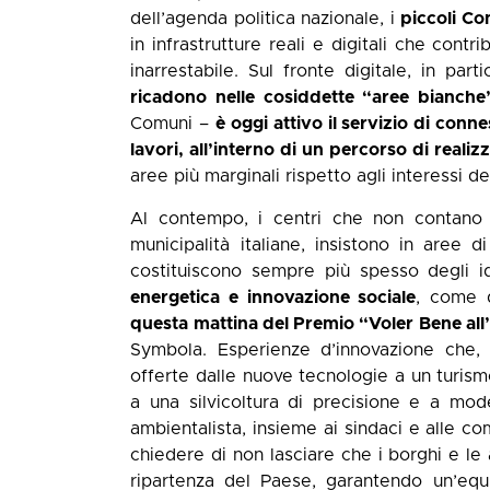
dell’agenda politica nazionale, i
piccoli C
in infrastrutture reali e digitali che co
inarrestabile. Sul fronte digitale, in part
ricadono nelle cosiddette “aree bianche
Comuni –
è oggi attivo il servizio di conn
lavori, all’interno di un percorso di reali
aree più marginali rispetto agli interessi 
Al contempo, i centri che non contano p
municipalità italiane, insistono in aree d
costituiscono sempre più spesso degli i
energetica e innovazione sociale
, come 
questa mattina del Premio “Voler Bene all’
Symbola. Esperienze d’innovazione che, d
offerte dalle nuove tecnologie a un turismo
a una silvicoltura di precisione e a mode
ambientalista, insieme ai sindaci e alle co
chiedere di non lasciare che i borghi e le 
ripartenza del Paese, garantendo un’equi