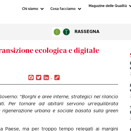
Magazine delle Qualità
Chi siamo
Cosa facciamo
RASSEGNA
transizione ecologica e digitale
Facebook
Twitter
LinkedIn
Copy
Link
Governo: "Borghi e aree interne, strategici nel rilancio
i. Per tornare ad abitarli servono un'equilibrata
a rigenerazione urbana e sociale basata sulla green
ma Paese, ma per troppo tempo relegati ai margini