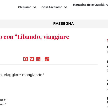
Magazine delle Qualità
Chi siamo
Cosa facciamo
RASSEGNA
smo con “Libando, viaggiare
Facebook
Twitter
LinkedIn
Copy
Link
do, viaggiare mangiando"
ando"
ando"