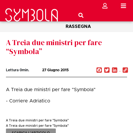
RASSEGNA
A Treia due ministri per fare
“Symbola”
Facebook
Twitter
Linked
C
Lettura
0
min.
27 Giugno 2015
Li
A Treia due ministri per fare "Symbola"
- Corriere Adriatico
A Treia due ministri per fare "Symbola"
A Treia due ministri per fare "Symbola"