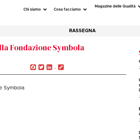
Magazine delle Qualità
Chi siamo
Cosa facciamo
RASSEGNA
della Fondazione Symbola
Facebook
Twitter
LinkedIn
Copy
Link
one Symbola