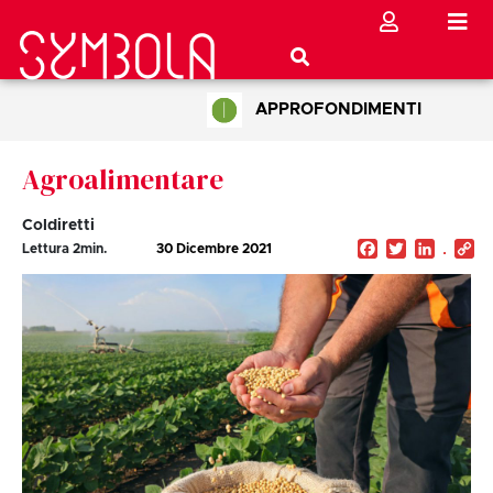
APPROFONDIMENTI
Agroalimentare
Coldiretti
Facebook
Twitter
Linked
C
Lettura
2
min.
30 Dicembre 2021
Li