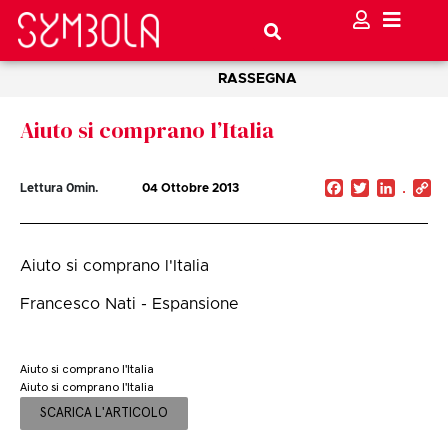
RASSEGNA
Aiuto si comprano l’Italia
Facebook
Twitter
Linked
C
Lettura
0
min.
04 Ottobre 2013
Li
Aiuto si comprano l'Italia
Francesco Nati - Espansione
Aiuto si comprano l'Italia
Aiuto si comprano l'Italia
SCARICA L'ARTICOLO