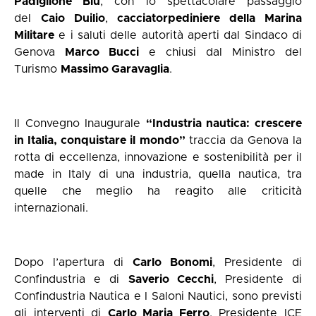
Padiglione Blu
, con lo spettacolare passaggio
del
Caio Duilio
,
cacciatorpediniere della Marina
Militare
e i saluti delle autorità aperti dal Sindaco di
Genova
Marco Bucci
e chiusi dal Ministro del
Turismo
Massimo Garavaglia
.
Il Convegno Inaugurale
“Industria nautica: crescere
in Italia, conquistare il mondo”
traccia da Genova la
rotta di eccellenza, innovazione e sostenibilità per il
made in Italy di una industria, quella nautica, tra
quelle che meglio ha reagito alle criticità
internazionali.
Dopo l’apertura di
Carlo Bonomi
, Presidente di
Confindustria e di
Saverio Cecchi
, Presidente di
Confindustria Nautica e I Saloni Nautici, sono previsti
gli interventi di
Carlo Maria Ferro
, Presidente ICE