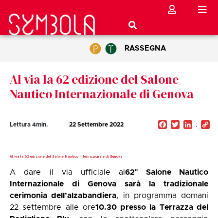
RASSEGNA
Al via la 62 edizione del Salone
Nautico Internazionale di Genova
Facebook
Twitter
Linked
C
Lettura
4
min.
22 Settembre 2022
Li
Al via la 62 edizione del Salone Nautico Internazionale di Genova
A dare il via ufficiale al
62° Salone Nautico
Internazionale di Genova sarà la tradizionale
cerimonia dell’alzabandiera
, in programma domani
22 settembre alle ore
10.30 presso la Terrazza del