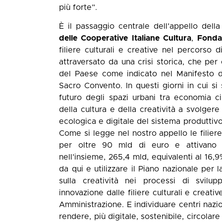
più forte”.
È il passaggio centrale dell’appello dell
delle Cooperative Italiane Cultura
,
Fonda
filiere culturali e creative nel percorso d
attraversato da una crisi storica, che per
del Paese come indicato nel Manifesto d
Sacro Convento. In questi giorni in cui s
futuro degli spazi urbani tra economia ci
della cultura e della creatività a svolge
ecologica e digitale del sistema produttivo
Come si legge nel nostro appello le filier
per oltre 90 mld di euro e attivano al
nell’insieme, 265,4 mld, equivalenti al 16,
da qui e utilizzare il Piano nazionale per 
sulla creatività nei processi di svilup
innovazione dalle filiere culturali e creativ
Amministrazione. E individuare centri nazio
rendere, più digitale, sostenibile, circolar