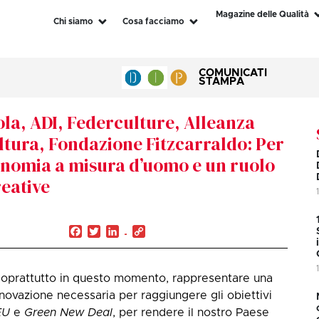
Magazine delle Qualità
Chi siamo
Cosa facciamo
COMUNICATI
STAMPA
la, ADI, Federculture, Alleanza
ultura, Fondazione Fitzcarraldo: Per
conomia a misura d’uomo e un ruolo
reative
Facebook
Twitter
LinkedIn
Copy
Link
 soprattutto in questo momento, rappresentare una
innovazione necessaria per raggiungere gli obiettivi
EU
e
Green New Deal
, per rendere il nostro Paese