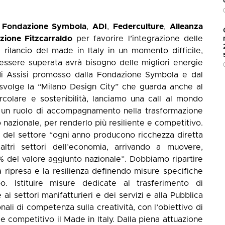
a
Fondazione Symbola
,
ADI
,
Federculture
,
Alleanza
zione Fitzcarraldo
per favorire l’integrazione delle
i rilancio del made in Italy in un momento difficile,
 essere superata avrà bisogno delle migliori energie
i Assisi promosso dalla Fondazione Symbola e dal
i svolge la “Milano Design City” che guarda anche al
rcolare e sostenibilità, lanciamo una call al mondo
re un ruolo di accompagnamento nella trasformazione
 nazionale, per renderlo più resiliente e competitivo.
e del settore “ogni anno producono ricchezza diretta
tri settori dell’economia, arrivando a muovere,
9% del valore aggiunto nazionale”. Dobbiamo ripartire
la ripresa e la resilienza definendo misure specifiche
po. Istituire misure dedicate al trasferimento di
e ai settori manifatturieri e dei servizi e alla Pubblica
nali di competenza sulla creatività, con l’obiettivo di
e e competitivo il Made in Italy. Dalla piena attuazione