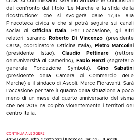
città. Al commissario saranno affidate le conclusioni
del confronto dal titolo 'Le Marche e la sfida della
ricostruzione' che si svolgerà dalle 17,45 alla
Pinacoteca civica e che si potrà seguire sui canali
social di
Officina Italia
. Per l'occasione, gli altri
relatori saranno
Roberto Di Vincenzo
(presidente
Carsa, coordinatore Officina Italia),
Pietro Marcolini
(presidente Istao),
Claudio Pettinare
(rettore
dell'Università di Camerino),
Fabio Renzi
(segretario
generale Fondazione Symbola),
Gino Sabatin
i
(presidente della Camera di Commercio delle
Marche) e il sindaco di Ascoli, Marco Fioravanti. Sarà
l'occasione per fare il quadro della situazione a poco
meno di un mese dal quarto anniversario del sisma
che nel 2016 ha colpito violentemente i territori del
centro Italia.
CONTINUA A LEGGERE
Arriva Legnini sotto le cento torri | Il Resto del Carlino - Ed. Ascoli