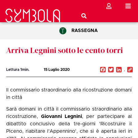
RASSEGNA
Arriva Legnini sotto le cento torri
Facebook
Twitter
Linked
C
Lettura
1
min.
15 Luglio 2020
Li
Il commissario straordinario alla ricostruzione domani
in città
Sarà domani in città il commissario straordinario alla
ricostruzione,
Giovanni Legnini
, per partecipare al
dibattito conclusivo della tre-giorni 'Ricostruire il
Piceno, riabitare l'Appennino', che si è aperta ieri in