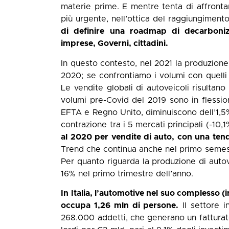
materie prime. E mentre tenta di affronta
più urgente, nell’ottica del raggiungimento 
di definire una roadmap di decarbonizz
imprese, Governi, cittadini.
In questo contesto, nel 2021 la produzione 
2020; se confrontiamo i volumi con quelli 2
Le vendite globali di autoveicoli risultano
volumi pre-Covid del 2019 sono in flessio
EFTA e Regno Unito, diminuiscono dell’1,5%
contrazione tra i 5 mercati principali (-10,
al 2020 per vendite di auto, con una tend
Trend che continua anche nel primo semest
Per quanto riguarda la produzione di autove
16% nel primo trimestre dell’anno.
In Italia, l’automotive nel suo complesso (
occupa 1,26 mln di persone.
Il settore i
268.000 addetti, che generano un fatturato 