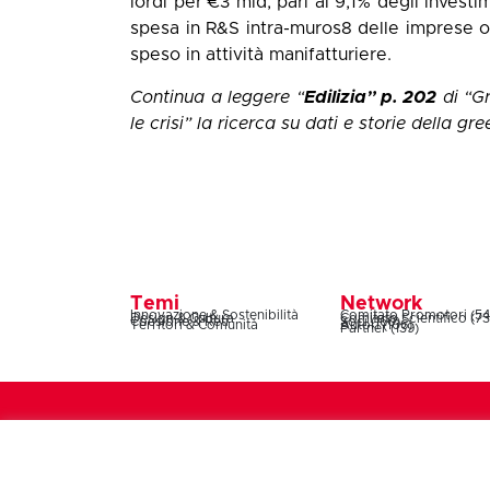
lordi per €3 mld, pari al 9,1% degli invest
spesa in R&S intra-muros8 delle imprese oper
speso in attività manifatturiere.
Continua a leggere “
Edilizia” p. 202
di “
Gr
le crisi
”
la ricerca su dati e storie della 
Temi
Network
Innovazione & Sostenibilità
Comitato Promotori (54
Design & Cultura
Comitato Scientifico (73
Coesione & Reti
Soci (160)
Territori & Comunità
Autori (106)
Partner (139)
Symbola – Fondazione per le qualità italiane – Via 
n°08180541008