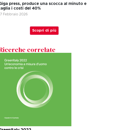
Giga press, produce una scocca al minuto e
taglia i costi del 40%
17 Febbraio 2026
Scopri di più
Ricerche correlate
GreenItaly 2022