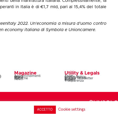
imenti della manifattura italiana. Complessivamente, la
anti in Italia è di €1,7 mld, pari al 15,4% del totale
eenItaly 2022. Un’economia a misura d’uomo contro
green economy italiana di Symbola e Unioncamere.
Magazine
Utility & Legals
)
Approfondimenti
Team
)
Snack
Cookie Policy
Storie
Privacy Policy
Rubriche
Privacy Newsletter
News
Statuto
Bilanci
Trasparenza
Lazio 20C, 00187 Roma – codice fiscale e partita IVA
Cookie settings
ACCETTO