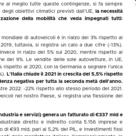
re al meglio tutte queste contingenze, si fa sempre
degli obiettivi climatici previsti dall’UE,
la necessità
azione della mobilità che veda impegnati tutti:
mondiale di autoveicoli è in rialzo del 3% rispetto al
019, tuttavia, si registra un calo a due cifre (-13%).
 invece in rialzo del 5% sul 2020, mentre rispetto ai
ne del 9%. Le vendite delle sole autovetture, in UE,
 rispetto al 2020, con la Germania a segnare l’unica
1%).
L’Italia chiude il 2021 in crescita del 5,5% rispetto
enza negativa per tutta la seconda metà dell’anno.
re 2022: -22% rispetto allo stesso periodo del 2021.
icoli nel nostro Paese, si registra una flessione del
industria e servizi) genera un fatturato di €337 mld e
ndustriale diretto e indiretto conta 5.156 imprese e
di €93 mld, pari al 5,2% del PIL, e investimenti fissi