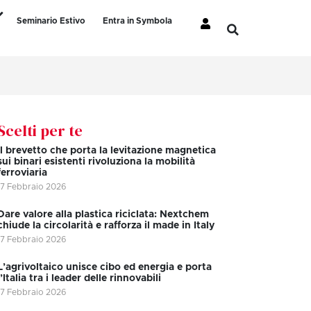
Seminario Estivo
Entra in Symbola
Scelti per te
Il brevetto che porta la levitazione magnetica
sui binari esistenti rivoluziona la mobilità
ferroviaria
17 Febbraio 2026
Dare valore alla plastica riciclata: Nextchem
chiude la circolarità e rafforza il made in Italy
17 Febbraio 2026
L’agrivoltaico unisce cibo ed energia e porta
l’Italia tra i leader delle rinnovabili
17 Febbraio 2026