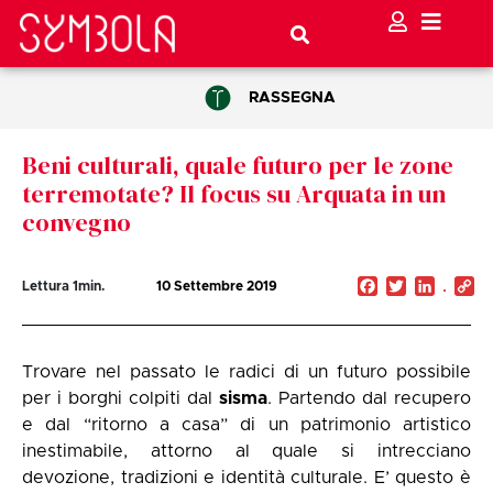
RASSEGNA
Beni culturali, quale futuro per le zone
terremotate? Il focus su Arquata in un
convegno
Facebook
Twitter
Linked
C
Lettura
1
min.
10 Settembre 2019
Li
Trovare nel passato le radici di un futuro possibile
per i borghi colpiti dal
sisma
. Partendo dal recupero
e dal “ritorno a casa” di un patrimonio artistico
inestimabile, attorno al quale si intrecciano
devozione, tradizioni e identità culturale. E’ questo è