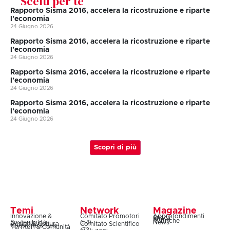
Scelti per te
Rapporto Sisma 2016, accelera la ricostruzione e riparte
l’economia
24 Giugno 2026
Rapporto Sisma 2016, accelera la ricostruzione e riparte
l’economia
24 Giugno 2026
Rapporto Sisma 2016, accelera la ricostruzione e riparte
l’economia
24 Giugno 2026
Rapporto Sisma 2016, accelera la ricostruzione e riparte
l’economia
24 Giugno 2026
Scopri di più
Temi
Network
Magazine
Innovazione &
Comitato Promotori
Approfondimenti
Snack
Storie
Rubriche
Sostenibilità
(54)
News
Design & Cultura
Comitato Scientifico
Coesione & Reti
Territori & Comunità