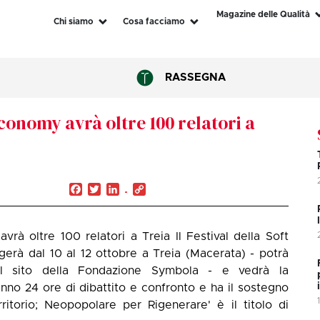
Magazine delle Qualità
Chi siamo
Cosa facciamo
RASSEGNA
 Economy avrà oltre 100 relatori a
Facebook
Twitter
LinkedIn
Copy
Link
 avrà oltre 100 relatori a Treia Il Festival della Soft
lgerà dal 10 al 12 ottobre a Treia (Macerata) - potrà
ul sito della Fondazione Symbola - e vedrà la
nno 24 ore di dibattito e confronto e ha il sostegno
rritorio; Neopopolare per Rigenerare' è il titolo di