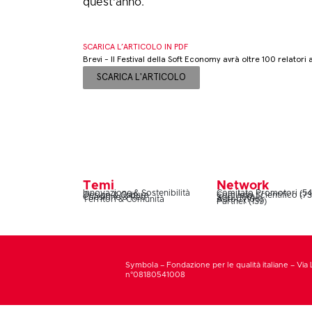
quest'anno.
SCARICA L’ARTICOLO IN PDF
Brevi - Il Festival della Soft Economy avrà oltre 100 relatori a
SCARICA L'ARTICOLO
Temi
Network
Innovazione & Sostenibilità
Comitato Promotori (54
Design & Cultura
Comitato Scientifico (73
Coesione & Reti
Soci (160)
Territori & Comunità
Autori (106)
Partner (139)
Symbola – Fondazione per le qualità italiane – Via 
n°08180541008