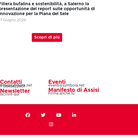
Filiera bufalina e sostenibilità, a Salerno la
presentazione del report sulle opportunità di
innovazione per la Piana del Sele
17 Giugno 2026
Scopri di più
Contatti
Eventi
info@symbola.net
eventi@symbola.net
T.0645422601
Manifesto di Assisi
Newsletter
Firma anche tu
Iscriviti qui